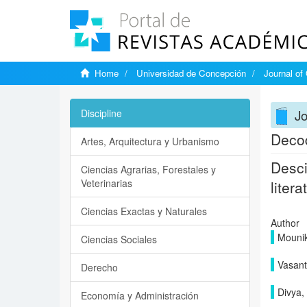
Home
Universidad de Concepción
Journal of
Jo
Discipline
Decod
Artes, Arquitectura y Urbanismo
Desci
Ciencias Agrarias, Forestales y
Veterinarias
litera
Ciencias Exactas y Naturales
Author
Mounik
Ciencias Sociales
Vasant
Derecho
Divya,
Economía y Administración