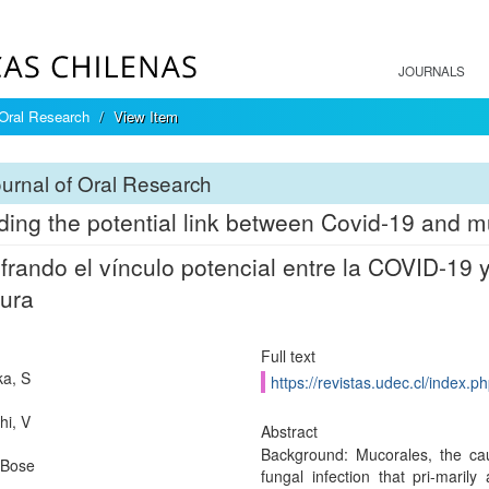
JOURNALS
 Oral Research
View Item
urnal of Oral Research
ing the potential link between Covid-19 and m
frando el vínculo potencial entre la COVID-19 
tura
Full text
a, S
https://revistas.udec.cl/index.
hi, V
Abstract
Background: Mucorales, the cau
 Bose
fungal infection that pri-maril