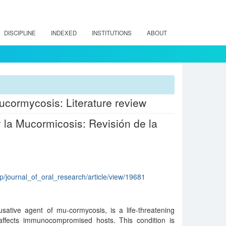
DISCIPLINE
INDEXED
INSTITUTIONS
ABOUT
ucormycosis: Literature review
y la Mucormicosis: Revisión de la
php/journal_of_oral_research/article/view/19681
sative agent of mu-cormycosis, is a life-threatening
y affects immunocompromised hosts. This condition is