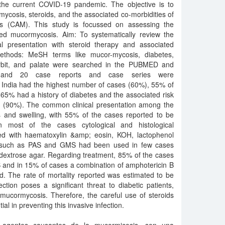
he current COVID-19 pandemic. The objective is to
ycosis, steroids, and the associated co-morbidities of
s (CAM). This study is focussed on assessing the
ed mucormycosis. Aim: To systematically review the
l presentation with steroid therapy and associated
Methods: MeSH terms like mucor-mycosis, diabetes,
orbit, and palate were searched in the PUBMED and
, and 20 case reports and case series were
t India had the highest number of cases (60%), 55% of
 65% had a history of diabetes and the associated risk
es (90%). The common clinical presentation among the
 and swelling, with 55% of the cases reported to be
In most of the cases cytological and histological
d with haematoxylin &amp; eosin, KOH, lactophenol
ns such as PAS and GMS had been used in few cases
 dextrose agar. Regarding treatment, 85% of the cases
B and in 15% of cases a combination of amphotericin B
 The rate of mortality reported was estimated to be
tion poses a significant threat to diabetic patients,
to mucormycosis. Therefore, the careful use of steroids
al in preventing this invasive infection.