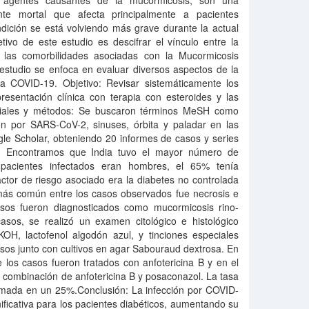
, agentes causantes de la mucormicosis, son una
ente mortal que afecta principalmente a pacientes
ición se está volviendo más grave durante la actual
ivo de este estudio es descifrar el vínculo entre la
y las comorbilidades asociadas con la Mucormicosis
studio se enfoca en evaluar diversos aspectos de la
a COVID-19. Objetivo: Revisar sistemáticamente los
esentación clínica con terapia con esteroides y las
eriales y métodos: Se buscaron términos MeSH como
ión por SARS-CoV-2, sinuses, órbita y paladar en las
 Scholar, obteniendo 20 informes de casos y series
o: Encontramos que India tuvo el mayor número de
pacientes infectados eran hombres, el 65% tenía
ctor de riesgo asociado era la diabetes no controlada
 más común entre los casos observados fue necrosis e
sos fueron diagnosticados como mucormicosis rino-
casos, se realizó un examen citológico e histológico
 KOH, lactofenol algodón azul, y tinciones especiales
os junto con cultivos en agar Sabouraud dextrosa. En
 los casos fueron tratados con anfotericina B y en el
combinación de anfotericina B y posaconazol. La tasa
timada en un 25%.Conclusión: La infección por COVID-
ficativa para los pacientes diabéticos, aumentando su