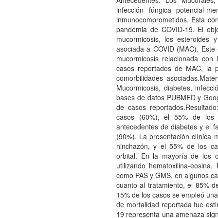
Antecedentes: Los Mucorales
infección fúngica potencial-m
inmunocomprometidos. Esta cond
pandemia de COVID-19. El objet
mucormicosis, los esteroides 
asociada a COVID (MAC). Este e
mucormicosis relacionada con l
casos reportados de MAC, la pr
comorbilidades asociadas.Mat
Mucormicosis, diabetes, infecc
bases de datos PUBMED y Google
de casos reportados.Resultad
casos (60%), el 55% de los 
antecedentes de diabetes y el fa
(90%). La presentación clínica
hinchazón, y el 55% de los ca
orbital. En la mayoría de los 
utilizando hematoxilina-eosina,
como PAS y GMS, en algunos cas
cuanto al tratamiento, el 85% de
15% de los casos se empleó una 
de mortalidad reportada fue es
19 representa una amenaza signi