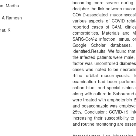
becoming more severe during t
an, Madhu
decipher the link between mucorm
COVID-associated mucormycosi
, A Ramesh
various aspects of COVID relat
reported cases of CAM, clinica
ar, K
comorbidities. Materials and 
SARS-CoV-2 infection, sinus, 
Google Scholar databases
identified.Results: We found tha
the infected patients were male,
factor was uncontrolled diabet
cases was noted to be necrosis
rhino orbital mucormycosis. 
examination had been performe
cotton blue, and special stai
along with culture in Sabouraud
were treated with amphotericin 
and posaconazole was employed.
25%. Conclusion: COVID-19 infec
increasing their susceptibility 
and routine monitoring are essenti