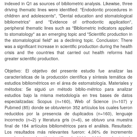
indexed in Q1 as sources of bibliometric analysis. Likewise, three
driving thematic lines were identified: "Endodontic procedures in
children and adolescents", "Dental education and stomatological
bibliometrics" and "Evidence of orthodontic application",
peripheral thematic lines such as "Bibliometric indicators applied
to stomatology" as an emerging topic and "Scientific production in
the stomatological field" as a declining topic. Conclusion: There
was a significant increase in scientific production during the health
crisis and the countries that carried out health reforms had
greater scientific production.
Objetivo: El objetivo del presente estudio fue analizar las
características de la producción científica y síntesis temática de
estudios bibliométricos en el área de estomatología. Materiales y
métodos: Se siguió un método biblio-métrico para analizar
estudios bajo la misma metodología en tres bases de datos
especializadas: Scopus (n=160), Web of Science (n=107) y
Pubmed (85) donde se obtuvieron 352 artículos los cuales fueron
reducidos por la presencia de duplicados (n=160), lenguaje
incorrecto (n=2) y literatura gris (n=6), se obtuvo una muestra
final de 184 artículos bibliométricos para el análisis. Resultado:
Los resultados más relevantes fueron: 4,06% de incremento