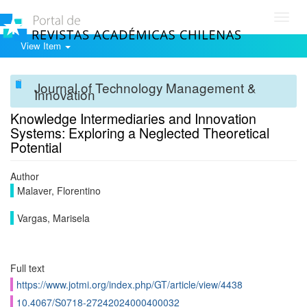
Toggl
navig
View Item
Journal of Technology Management &
Innovation
Knowledge Intermediaries and Innovation
Systems: Exploring a Neglected Theoretical
Potential
Author
Malaver, Florentino
Vargas, Marisela
Full text
https://www.jotmi.org/index.php/GT/article/view/4438
10.4067/S0718-27242024000400032