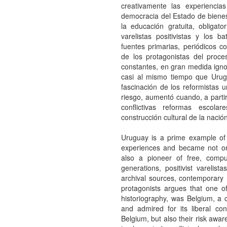
creativamente las experiencia
democracia del Estado de bienes
la educación gratuita, obligato
varelistas positivistas y los b
fuentes primarias, periódicos c
de los protagonistas del proc
constantes, en gran medida ignor
casi al mismo tiempo que Urugu
fascinación de los reformistas 
riesgo, aumentó cuando, a part
conflictivas reformas escol
construcción cultural de la nación
Uruguay is a prime example of 
experiences and became not onl
also a pioneer of free, compul
generations, positivist varelist
archival sources, contemporary 
protagonists argues that one of 
historiography, was Belgium, a
and admired for its liberal con
Belgium, but also their risk awa