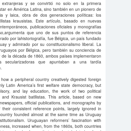
s extranjeras y se convirtió no solo en la primera
tar en América Latina, sino también en un pionero de
ria y laica, obra de dos generaciones políticas: los
atllistas krausistas. Este artículo, basado en nuevas
ontemporáneos, publicaciones oficiales y monografías
eso,argumenta que uno de sus puntos de referencia
ado por lahistoriografía, fue Bélgica, un país fundado
ay y admirado por su constitucionalismo liberal. La
uruguayos por Bélgica, pero también su conciencia de
ir de la década de 1860, ambos países implementaron
ares secularizadoras que apuntaban a una tardía
.
how a peripheral country creatively digested foreign
y Latin America’s first welfare state democracy, but
sory, and lay education, the work of two political
as and Krausist batllistas. This article, based on new
newspapers, official publications, and monographs by
their consistent reference points, largely ignored in
 country founded almost at the same time as Uruguay
stitutionalism. Uruguayan reformers’ fascination with
reness, increased when, from the 1860s, both countries