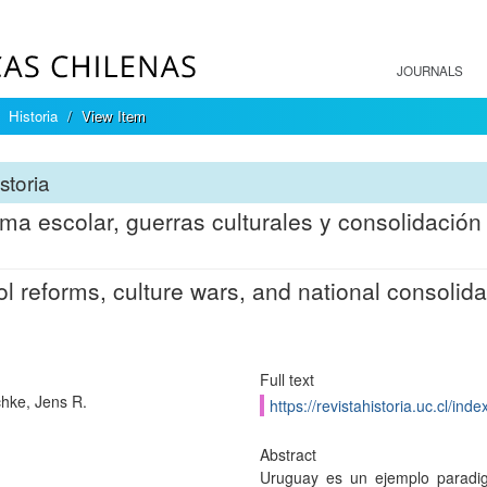
JOURNALS
Historia
View Item
storia
ma escolar, guerras culturales y consolidación
l reforms, culture wars, and national consolid
Full text
hke, Jens R.
https://revistahistoria.uc.cl/ind
Abstract
Uruguay es un ejemplo paradigm