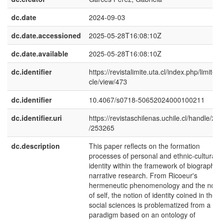
dc.date
2024-09-03
dc.date.accessioned
2025-05-28T16:08:10Z
dc.date.available
2025-05-28T16:08:10Z
dc.identifier
https://revistalimite.uta.cl/index.php/limite/a
cle/view/473
dc.identifier
10.4067/s0718-50652024000100211
dc.identifier.uri
https://revistaschilenas.uchile.cl/handle/2
/253265
dc.description
This paper reflects on the formation
processes of personal and ethnic-cultural
identity within the framework of biographic
narrative research. From Ricoeur's
hermeneutic phenomenology and the noti
of self, the notion of identity coined in the
social sciences is problematized from a
paradigm based on an ontology of