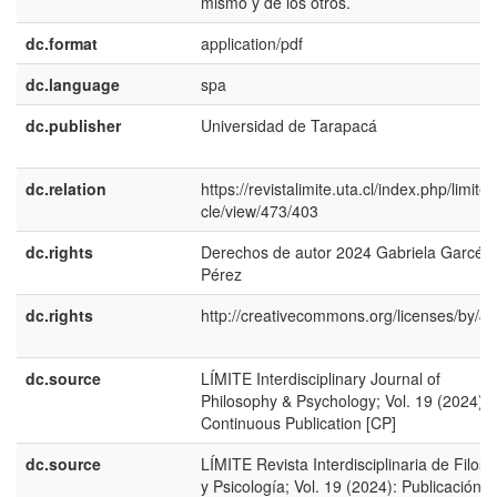
mismo y de los otros.
dc.format
application/pdf
dc.language
spa
dc.publisher
Universidad de Tarapacá
dc.relation
https://revistalimite.uta.cl/index.php/limite/a
cle/view/473/403
dc.rights
Derechos de autor 2024 Gabriela Garcés
Pérez
dc.rights
http://creativecommons.org/licenses/by/4.
dc.source
LÍMITE Interdisciplinary Journal of
Philosophy & Psychology; Vol. 19 (2024):
Continuous Publication [CP]
dc.source
LÍMITE Revista Interdisciplinaria de Filoso
y Psicología; Vol. 19 (2024): Publicación