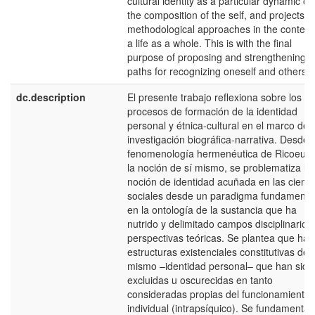
cultural identity as a particular dynamic of
the composition of the self, and projects
methodological approaches in the context 
a life as a whole. This is with the final
purpose of proposing and strengthening
paths for recognizing oneself and others.
dc.description
El presente trabajo reflexiona sobre los
procesos de formación de la identidad
personal y étnica-cultural en el marco de l
investigación biográfica-narrativa. Desde l
fenomenología hermenéutica de Ricoeur 
la noción de sí mismo, se problematiza la
noción de identidad acuñada en las cienci
sociales desde un paradigma fundament
en la ontología de la sustancia que ha
nutrido y delimitado campos disciplinarios,
perspectivas teóricas. Se plantea que hab
estructuras existenciales constitutivas del 
mismo –identidad personal– que han sido
excluidas u oscurecidas en tanto
consideradas propias del funcionamiento
individual (intrapsíquico). Se fundamenta