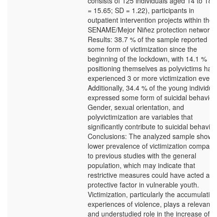
consists of 125 individuals aged 14 to 18 
= 15.65; SD = 1.22), participants in
outpatient intervention projects within the
SENAME/Mejor Niñez protection network.
Results: 38.7 % of the sample reported
some form of victimization since the
beginning of the lockdown, with 14.1 %
positioning themselves as polyvictims hav
experienced 3 or more victimization event
Additionally, 34.4 % of the young individua
expressed some form of suicidal behavior.
Gender, sexual orientation, and
polyvictimization are variables that
significantly contribute to suicidal behavior
Conclusions: The analyzed sample shows
lower prevalence of victimization compare
to previous studies with the general
population, which may indicate that
restrictive measures could have acted as 
protective factor in vulnerable youth.
Victimization, particularly the accumulation
experiences of violence, plays a relevant
and understudied role in the increase of