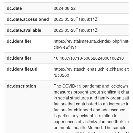
dc.date
2024-08-22
dc.date.accessioned
2025-05-28T16:08:11Z
dc.date.available
2025-05-28T16:08:11Z
dc.identifier
https://revistalimite.uta.cl/index.php/limite/a
cle/view/491
dc.identifier
10.4067/s0718-50652024000100210
dc.identifier.uri
https://revistaschilenas.uchile.cl/handle/2
/253268
dc.description
The COVID-19 pandemic and lockdown
measures brought about significant chan
in social structures and family organization
factors that contributed to an increase in r
factors for childhood and adolescence. Th
is particularly evident in relation to
experiences of victimization and their imp
on mental health. Method: The sample