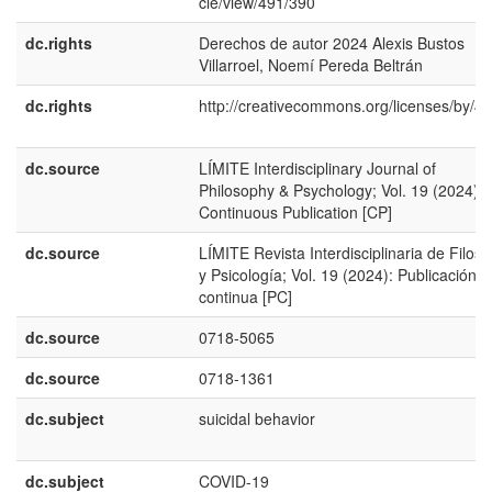
cle/view/491/390
dc.rights
Derechos de autor 2024 Alexis Bustos
Villarroel, Noemí Pereda Beltrán
dc.rights
http://creativecommons.org/licenses/by/4.
dc.source
LÍMITE Interdisciplinary Journal of
Philosophy & Psychology; Vol. 19 (2024):
Continuous Publication [CP]
dc.source
LÍMITE Revista Interdisciplinaria de Filoso
y Psicología; Vol. 19 (2024): Publicación
continua [PC]
dc.source
0718-5065
dc.source
0718-1361
dc.subject
suicidal behavior
dc.subject
COVID-19