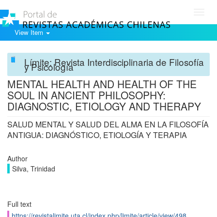
Toggl
navig
View Item
Límite: Revista Interdisciplinaria de Filosofía
y Psicología
MENTAL HEALTH AND HEALTH OF THE
SOUL IN ANCIENT PHILOSOPHY:
DIAGNOSTIC, ETIOLOGY AND THERAPY
SALUD MENTAL Y SALUD DEL ALMA EN LA FILOSOFÍA
ANTIGUA: DIAGNÓSTICO, ETIOLOGÍA Y TERAPIA
Author
Silva, Trinidad
Full text
https://revistalimite.uta.cl/index.php/limite/article/view/498