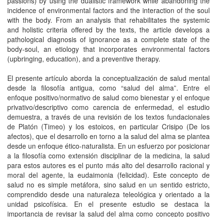
passions) by using the dualistic framework while abandoning the
incidence of environmental factors and the interaction of the soul
with the body. From an analysis that rehabilitates the systemic
and holistic criteria offered by the texts, the article develops a
pathological diagnosis of ignorance as a complete state of the
body-soul, an etiology that incorporates environmental factors
(upbringing, education), and a preventive therapy.
El presente artículo aborda la conceptualización de salud mental
desde la filosofía antigua, como “salud del alma”. Entre el
enfoque positivo/normativo de salud como bienestar y el enfoque
privativo/descriptivo como carencia de enfermedad, el estudio
demuestra, a través de una revisión de los textos fundacionales
de Platón (Timeo) y los estoicos, en particular Crisipo (De los
afectos), que el desarrollo en torno a la salud del alma se plantea
desde un enfoque ético-naturalista. En un esfuerzo por posicionar
a la filosofía como extensión disciplinar de la medicina, la salud
para estos autores es el punto más alto del desarrollo racional y
moral del agente, la eudaimonia (felicidad). Este concepto de
salud no es simple metáfora, sino salud en un sentido estricto,
comprendido desde una naturaleza teleológica y orientado a la
unidad psicofísica. En el presente estudio se destaca la
importancia de revisar la salud del alma como concepto positivo