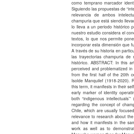
como temprano marcador identit
Siguiendo las propuestas de “inte
relevancia de ambos intelect
champuria que está siendo llevad
lo lleva a un periodo históric
nuestro estudio considera el con
textos, lo que nos permite poner
incorporar esta dimensión que f
A través de su historia en parti
las trayectorias champuria de 
histórico. ABSTRACT: In this a
perceived and problematized in 
from the first half of the 20th
Isolde Manquilef (1918-2020). Ra
this term, it manifests in their se
early marker of identity operat
both “indigenous intellectuals’”
regarding the concept of champ
Chile, which are usually focus
relevance to research about the 
and how it manifests in the sam
work as well as to demonstrat