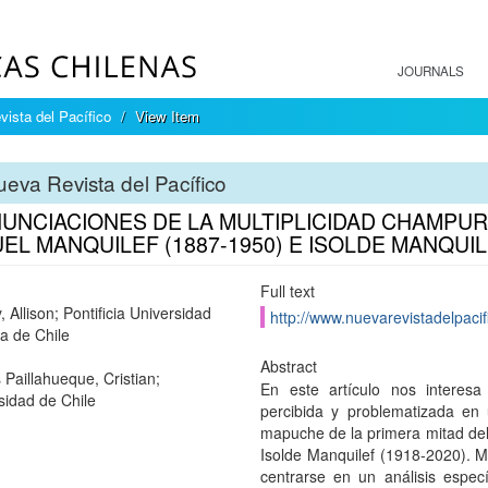
JOURNALS
ista del Pacífico
View Item
eva Revista del Pacífico
ENUNCIACIONES DE LA MULTIPLICIDAD CHAMPUR
EL MANQUILEF (1887-1950) E ISOLDE MANQUILE
Full text
 Allison; Pontificia Universidad
http://www.nuevarevistadelpacif
ca de Chile
Abstract
 Paillahueque, Cristian;
En este artículo nos interes
sidad de Chile
percibida y problematizada en 
mapuche de la primera mitad del
Isolde Manquilef (1918-2020). M
centrarse en un análisis espec