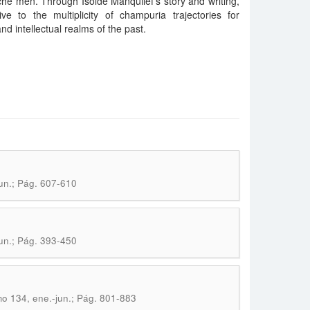
 men. Through Isolde Manquilef’s story and writing,
e to the multiplicity of champuria trajectories for
d intellectual realms of the past.
jun.; Pág. 607-610
jun.; Pág. 393-450
mo 134, ene.-jun.; Pág. 801-883