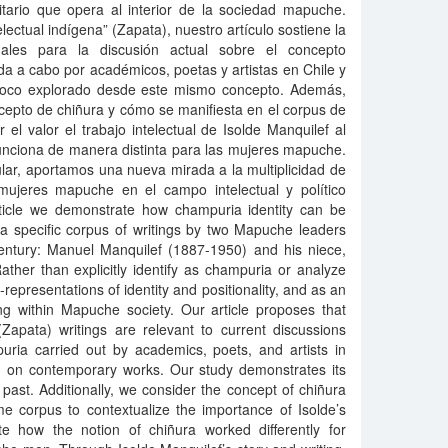
ario que opera al interior de la sociedad mapuche.
lectual indígena” (Zapata), nuestro artículo sostiene la
uales para la discusión actual sobre el concepto
a a cabo por académicos, poetas y artistas en Chile y
o poco explorado desde este mismo concepto. Además,
cepto de chiñura y cómo se manifiesta en el corpus de
 el valor el trabajo intelectual de Isolde Manquilef al
unciona de manera distinta para las mujeres mapuche.
cular, aportamos una nueva mirada a la multiplicidad de
mujeres mapuche en el campo intelectual y político
rticle we demonstrate how champuria identity can be
a specific corpus of writings by two Mapuche leaders
 century: Manuel Manquilef (1887-1950) and his niece,
ther than explicitly identify as champuria or analyze
lf-representations of identity and positionality, and as an
ing within Mapuche society. Our article proposes that
 (Zapata) writings are relevant to current discussions
uria carried out by academics, poets, and artists in
ed on contemporary works. Our study demonstrates its
past. Additionally, we consider the concept of chiñura
e corpus to contextualize the importance of Isolde’s
e how the notion of chiñura worked differently for