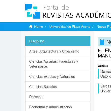
Home
Universidad de Playa Ancha
Nueva Rev
Nu
Discipline
6.- 
Artes, Arquitectura y Urbanismo
MANU
Ciencias Agrarias, Forestales y
Author
Veterinarias
Ramay,
Católi
Ciencias Exactas y Naturales
Vargas
Ciencias Sociales
Univer
Derecho
Economía y Administración