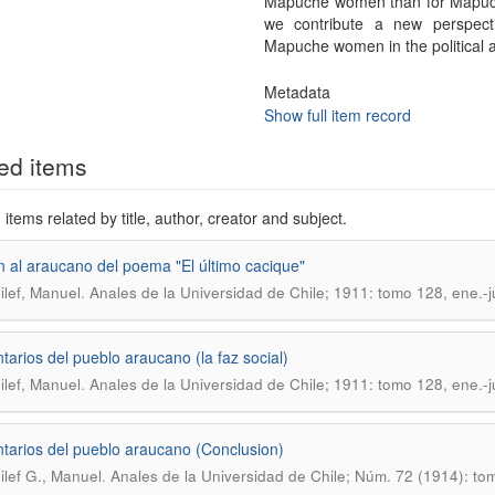
Mapuche women than for Mapuche
we contribute a new perspectiv
Mapuche women in the political an
Metadata
Show full item record
ed items
items related by title, author, creator and subject.
n al araucano del poema "El último cacique"
.
lef, Manuel
Anales de la Universidad de Chile; 1911: tomo 128, ene.-
arios del pueblo araucano (la faz social)
.
lef, Manuel
Anales de la Universidad de Chile; 1911: tomo 128, ene.-
arios del pueblo araucano (Conclusion)
.
lef G., Manuel
Anales de la Universidad de Chile; Núm. 72 (1914): to