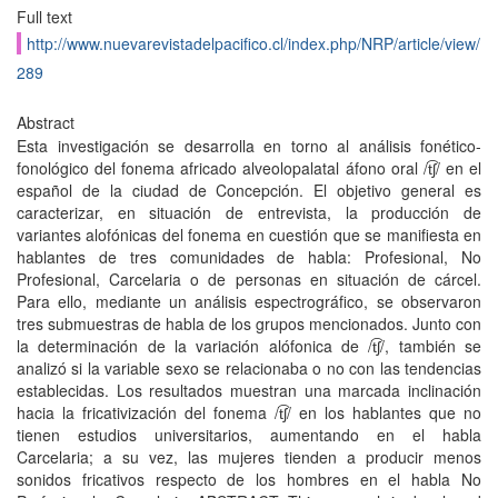
Full text
http://www.nuevarevistadelpacifico.cl/index.php/NRP/article/view/
289
Abstract
Esta investigación se desarrolla en torno al análisis fonético-
fonológico del fonema africado alveolopalatal áfono oral /t͡ʃ/ en el
español de la ciudad de Concepción. El objetivo general es
caracterizar, en situación de entrevista, la producción de
variantes alofónicas del fonema en cuestión que se manifiesta en
hablantes de tres comunidades de habla: Profesional, No
Profesional, Carcelaria o de personas en situación de cárcel.
Para ello, mediante un análisis espectrográfico, se observaron
tres submuestras de habla de los grupos mencionados. Junto con
la determinación de la variación alófonica de /t͡ʃ/, también se
analizó si la variable sexo se relacionaba o no con las tendencias
establecidas. Los resultados muestran una marcada inclinación
hacia la fricativización del fonema /t͡ʃ/ en los hablantes que no
tienen estudios universitarios, aumentando en el habla
Carcelaria; a su vez, las mujeres tienden a producir menos
sonidos fricativos respecto de los hombres en el habla No