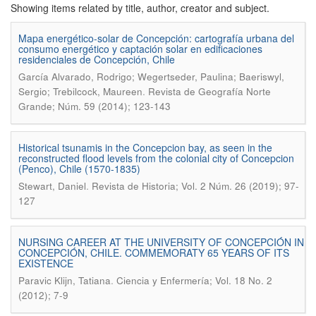
Showing items related by title, author, creator and subject.
Mapa energético-solar de Concepción: cartografía urbana del
consumo energético y captación solar en edificaciones
residenciales de Concepción, Chile
García Alvarado, Rodrigo; Wegertseder, Paulina; Baeriswyl,
.
Sergio; Trebilcock, Maureen
Revista de Geografía Norte
Grande; Núm. 59 (2014); 123-143
Historical tsunamis in the Concepcion bay, as seen in the
reconstructed flood levels from the colonial city of Concepcion
(Penco), Chile (1570-1835)
.
Stewart, Daniel
Revista de Historia; Vol. 2 Núm. 26 (2019); 97-
127
NURSING CAREER AT THE UNIVERSITY OF CONCEPCIÓN IN
CONCEPCIÓN, CHILE. COMMEMORATY 65 YEARS OF ITS
EXISTENCE
.
Paravic Klijn, Tatiana
Ciencia y Enfermería; Vol. 18 No. 2
(2012); 7-9