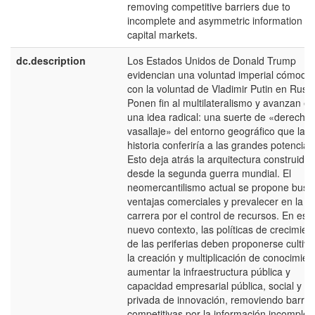
removing competitive barriers due to
incomplete and asymmetric information in
capital markets.
dc.description
Los Estados Unidos de Donald Trump
evidencian una voluntad imperial cómoda
con la voluntad de Vladimir Putin en Rusia
Ponen fin al multilateralismo y avanzan en
una idea radical: una suerte de «derecho
vasallaje» del entorno geográfico que la
historia conferiría a las grandes potencias
Esto deja atrás la arquitectura construida
desde la segunda guerra mundial. El
neomercantilismo actual se propone busc
ventajas comerciales y prevalecer en la
carrera por el control de recursos. En est
nuevo contexto, las políticas de crecimien
de las periferias deben proponerse cultiva
la creación y multiplicación de conocimien
aumentar la infraestructura pública y
capacidad empresarial pública, social y
privada de innovación, removiendo barrer
competitivas por la información incomplet