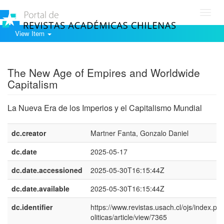
Toggl
navig
View Item
Show simple item record
The New Age of Empires and Worldwide
Capitalism
La Nueva Era de los Imperios y el Capitalismo Mundial
dc.creator
Martner Fanta, Gonzalo Daniel
dc.date
2025-05-17
dc.date.accessioned
2025-05-30T16:15:44Z
dc.date.available
2025-05-30T16:15:44Z
dc.identifier
https://www.revistas.usach.cl/ojs/index.ph
oliticas/article/view/7365