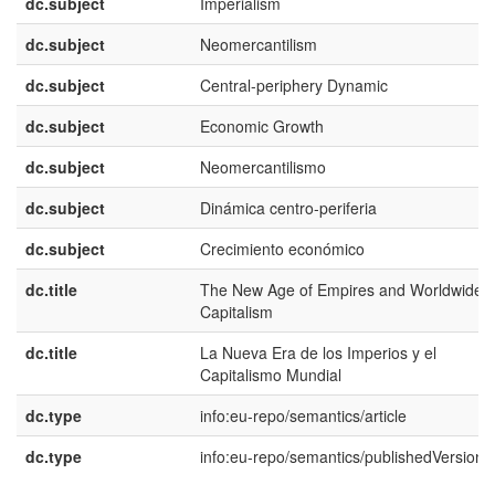
dc.subject
Imperialism
dc.subject
Neomercantilism
dc.subject
Central-periphery Dynamic
dc.subject
Economic Growth
dc.subject
Neomercantilismo
dc.subject
Dinámica centro-periferia
dc.subject
Crecimiento económico
dc.title
The New Age of Empires and Worldwide
Capitalism
dc.title
La Nueva Era de los Imperios y el
Capitalismo Mundial
dc.type
info:eu-repo/semantics/article
dc.type
info:eu-repo/semantics/publishedVersion