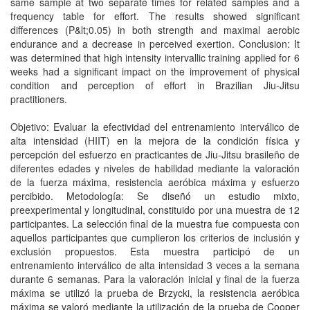
same sample at two separate times for related samples and a
frequency table for effort. The results showed significant
differences (P&lt;0.05) in both strength and maximal aerobic
endurance and a decrease in perceived exertion. Conclusion: It
was determined that high intensity intervallic training applied for 6
weeks had a significant impact on the improvement of physical
condition and perception of effort in Brazilian Jiu-Jitsu
practitioners.
Objetivo: Evaluar la efectividad del entrenamiento interválico de
alta intensidad (HIIT) en la mejora de la condición física y
percepción del esfuerzo en practicantes de Jiu-Jitsu brasileño de
diferentes edades y niveles de habilidad mediante la valoración
de la fuerza máxima, resistencia aeróbica máxima y esfuerzo
percibido. Metodología: Se diseñó un estudio mixto,
preexperimental y longitudinal, constituido por una muestra de 12
participantes. La selección final de la muestra fue compuesta con
aquellos participantes que cumplieron los criterios de inclusión y
exclusión propuestos. Esta muestra participó de un
entrenamiento interválico de alta intensidad 3 veces a la semana
durante 6 semanas. Para la valoración inicial y final de la fuerza
máxima se utilizó la prueba de Brzycki, la resistencia aeróbica
máxima se valoró mediante la utilización de la prueba de Cooper