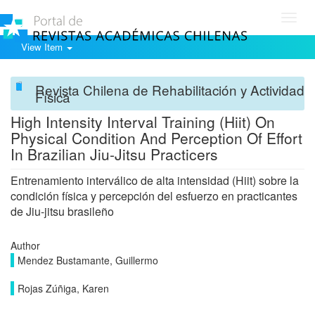
Toggl
navig
View Item
Revista Chilena de Rehabilitación y Actividad
Física
High Intensity Interval Training (Hiit) On
Physical Condition And Perception Of Effort
In Brazilian Jiu-Jitsu Practicers
Entrenamiento interválico de alta intensidad (Hiit) sobre la
condición física y percepción del esfuerzo en practicantes
de Jiu-jitsu brasileño
Author
Mendez Bustamante, Guillermo
Rojas Zúñiga, Karen