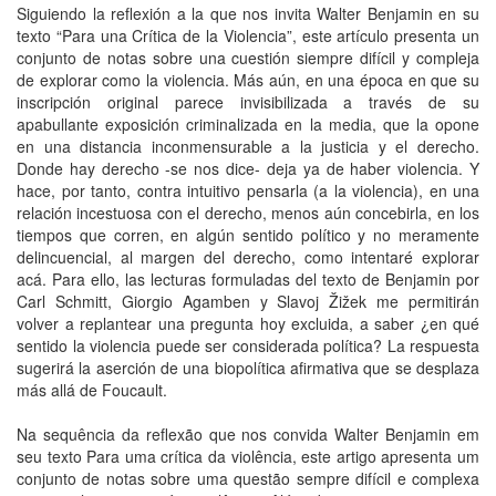
Siguiendo la reflexión a la que nos invita Walter Benjamin en su
texto “Para una Crítica de la Violencia”, este artículo presenta un
conjunto de notas sobre una cuestión siempre difícil y compleja
de explorar como la violencia. Más aún, en una época en que su
inscripción original parece invisibilizada a través de su
apabullante exposición criminalizada en la media, que la opone
en una distancia inconmensurable a la justicia y el derecho.
Donde hay derecho -se nos dice- deja ya de haber violencia. Y
hace, por tanto, contra intuitivo pensarla (a la violencia), en una
relación incestuosa con el derecho, menos aún concebirla, en los
tiempos que corren, en algún sentido político y no meramente
delincuencial, al margen del derecho, como intentaré explorar
acá. Para ello, las lecturas formuladas del texto de Benjamin por
Carl Schmitt, Giorgio Agamben y Slavoj Žižek me permitirán
volver a replantear una pregunta hoy excluida, a saber ¿en qué
sentido la violencia puede ser considerada política? La respuesta
sugerirá la aserción de una biopolítica afirmativa que se desplaza
más allá de Foucault.
Na sequência da reflexão que nos convida Walter Benjamin em
seu texto Para uma crítica da violência, este artigo apresenta um
conjunto de notas sobre uma questão sempre difícil e complexa