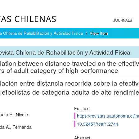
JOURNALS
a Chilena de Rehabilitación y Actividad Física
View Item
vista Chilena de Rehabilitación y Actividad Física
lation between distance traveled on the effecti
rs of adult category of high performance
lación entre distancia recorrida sobre la efect
etbolistas de categoría adulta de alto rendimi
Full text
uela E., Nicole
https://revistas.uautonoma.cl/in
10.32457/reaf1.2744
a A., Fernanda
Abstract