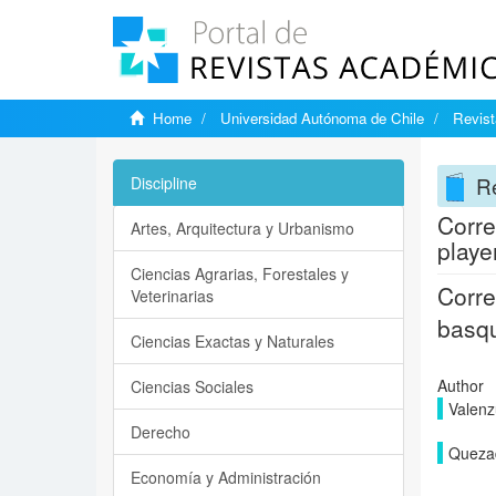
Home
Universidad Autónoma de Chile
Revist
Re
Discipline
Corre
Artes, Arquitectura y Urbanismo
playe
Ciencias Agrarias, Forestales y
Corre
Veterinarias
basqu
Ciencias Exactas y Naturales
Author
Ciencias Sociales
Valenz
Derecho
Quezad
Economía y Administración