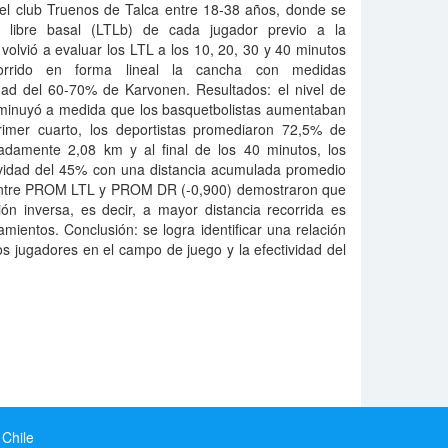
del club Truenos de Talca entre 18-38 años, donde se
ro libre basal (LTLb) de cada jugador previo a la
 volvió a evaluar los LTL a los 10, 20, 30 y 40 minutos
orrido en forma lineal la cancha con medidas
dad del 60-70% de Karvonen. Resultados: el nivel de
disminuyó a medida que los basquetbolistas aumentaban
primer cuarto, los deportistas promediaron 72,5% de
madamente 2,08 km y al final de los 40 minutos, los
tividad del 45% con una distancia acumulada promedio
 entre PROM LTL y PROM DR (-0,900) demostraron que
ón inversa, es decir, a mayor distancia recorrida es
amientos. Conclusión: se logra identificar una relación
los jugadores en el campo de juego y la efectividad del
 Chile