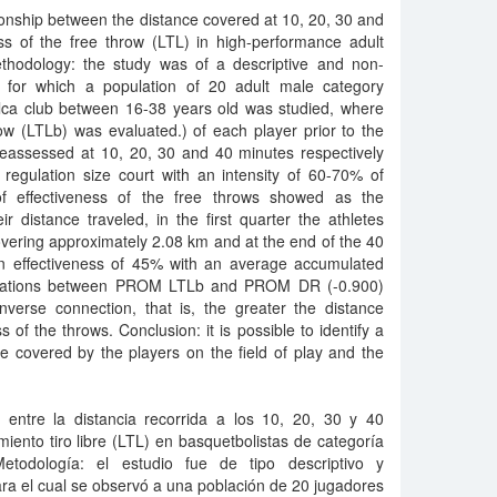
tionship between the distance covered at 10, 20, 30 and
ss of the free throw (LTL) in high-performance adult
ethodology: the study was of a descriptive and non-
e, for which a population of 20 adult male category
lca club between 16-38 years old was studied, where
ow (LTLb) was evaluated.) of each player prior to the
 reassessed at 10, 20, 30 and 40 minutes respectively
 regulation size court with an intensity of 60-70% of
of effectiveness of the free throws showed as the
ir distance traveled, in the first quarter the athletes
vering approximately 2.08 km and at the end of the 40
n effectiveness of 45% with an average accumulated
relations between PROM LTLb and PROM DR (-0.900)
nverse connection, that is, the greater the distance
s of the throws. Conclusion: it is possible to identify a
e covered by the players on the field of play and the
n entre la distancia recorrida a los 10, 20, 30 y 40
miento tiro libre (LTL) en basquetbolistas de categoría
Metodología: el estudio fue de tipo descriptivo y
ara el cual se observó a una población de 20 jugadores