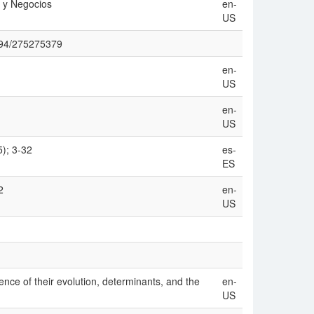
 y Negocios
en-
US
1094/275275379
en-
US
en-
US
5); 3-32
es-
ES
2
en-
US
nce of their evolution, determinants, and the
en-
US