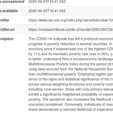
e.accessioned
2025-06-03T16:41:00Z
e.available
2025-06-03T16:41:00Z
tifier
https://www.rae-ear.org/index.php/rae/article/view/10
tifier.uri
https://revistaschilenas.uchile.cl/handle/2250/253724
cription
The COVID-19 outbreak has left a profound economic 
progress in poverty reduction in several countries. In 
economy since it experienced one of the highest COVI
by 11% and its monetary poverty rate rose to 30%, a 
to better understand Peru’s socioeconomic landscape
Multidimensional Poverty Index during the period 2
using data sourced from the National Household Surve
than multidimensional poverty. Employing logistic pa
terms of the signs and statistical significance of th
across various weighting structures and poverty cuto
including rural women, those with only primary educ
exhibit a significantly heightened probability of exp
poverty. The pandemic also increased the likelihood o
scenarios considered. Conversely, individuals of mest
levels demonstrate a reduced likelihood of experienc