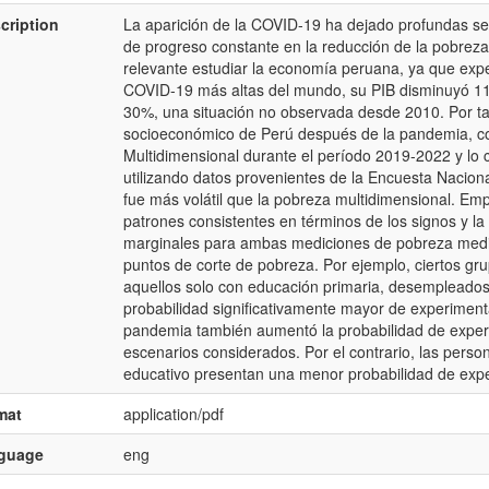
cription
La aparición de la COVID-19 ha dejado profundas s
de progreso constante en la reducción de la pobreza 
relevante estudiar la economía peruana, ya que expe
COVID-19 más altas del mundo, su PIB disminuyó 11
30%, una situación no observada desde 2010. Por t
socioeconómico de Perú después de la pandemia, co
Multidimensional durante el período 2019-2022 y l
utilizando datos provenientes de la Encuesta Nacio
fue más volátil que la pobreza multidimensional. Em
patrones consistentes en términos de los signos y la s
marginales para ambas mediciones de pobreza media
puntos de corte de pobreza. Por ejemplo, ciertos gr
aquellos solo con educación primaria, desempleados
probabilidad significativamente mayor de experiment
pandemia también aumentó la probabilidad de exper
escenarios considerados. Por el contrario, las perso
educativo presentan una menor probabilidad de exp
mat
application/pdf
nguage
eng