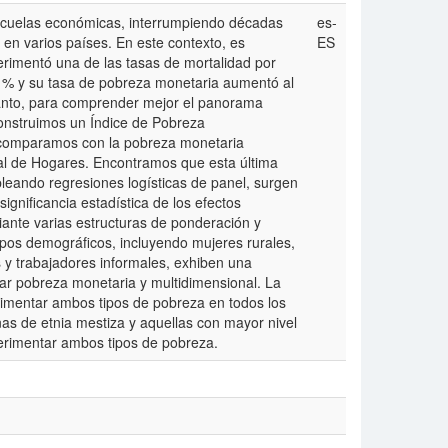
ecuelas económicas, interrumpiendo décadas
es-
en varios países. En este contexto, es
ES
rimentó una de las tasas de mortalidad por
% y su tasa de pobreza monetaria aumentó al
anto, para comprender mejor el panorama
nstruimos un Índice de Pobreza
o comparamos con la pobreza monetaria
nal de Hogares. Encontramos que esta última
pleando regresiones logísticas de panel, surgen
ignificancia estadística de los efectos
nte varias estructuras de ponderación y
upos demográficos, incluyendo mujeres rurales,
 y trabajadores informales, exhiben una
ar pobreza monetaria y multidimensional. La
imentar ambos tipos de pobreza en todos los
nas de etnia mestiza y aquellas con mayor nivel
erimentar ambos tipos de pobreza.