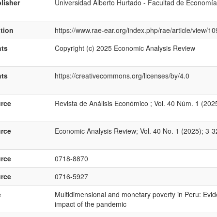
lisher
Universidad Alberto Hurtado - Facultad de Economía
ation
https://www.rae-ear.org/index.php/rae/article/view/
hts
Copyright (c) 2025 Economic Analysis Review
hts
https://creativecommons.org/licenses/by/4.0
rce
Revista de Análisis Económico ; Vol. 40 Núm. 1 (202
rce
Economic Analysis Review; Vol. 40 No. 1 (2025); 3-3
rce
0718-8870
rce
0716-5927
e
Multidimensional and monetary poverty in Peru: Evide
impact of the pandemic