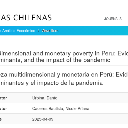
JOURNALS
e Análisis Económico
View Item
mple item record
dimensional and monetary poverty in Peru: Evid
minants, and the impact of the pandemic
za multidimensional y monetaria en Perú: Evid
minantes y el impacto de la pandemia
ator
Urbina, Dante
ator
Caceres Bautista, Nicole Ariana
e
2025-04-09