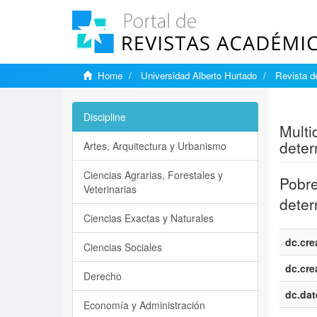
Home
Universidad Alberto Hurtado
Revista d
Show si
Discipline
Multi
deter
Artes, Arquitectura y Urbanismo
Ciencias Agrarias, Forestales y
Pobre
Veterinarias
deter
Ciencias Exactas y Naturales
dc.cre
Ciencias Sociales
dc.cre
Derecho
dc.dat
Economía y Administración