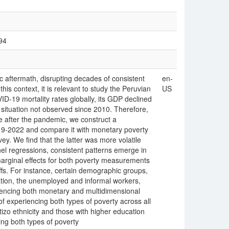
94
aftermath, disrupting decades of consistent
en-
this context, it is relevant to study the Peruvian
US
D-19 mortality rates globally, its GDP declined
situation not observed since 2010. Therefore,
 after the pandemic, we construct a
019-2022 and compare it with monetary poverty
y. We find that the latter was more volatile
nel regressions, consistent patterns emerge in
e marginal effects for both poverty measurements
ffs. For instance, certain demographic groups,
ation, the unemployed and informal workers,
eriencing both monetary and multidimensional
f experiencing both types of poverty across all
izo ethnicity and those with higher education
ing both types of poverty