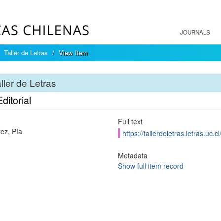
JOURNALS
Taller de Letras
View Item
ller de Letras
ditorial
Full text
rez, Pía
https://tallerdeletras.letras.uc.
Metadata
Show full item record