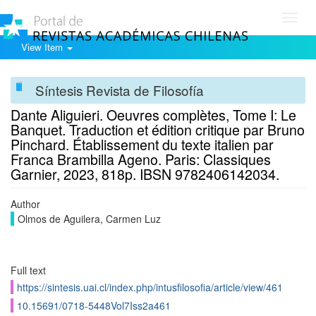
Toggl
navig
View Item
Síntesis Revista de Filosofía
Dante Aliguieri. Oeuvres complètes, Tome I: Le
Banquet. Traduction et édition critique par Bruno
Pinchard. Établissement du texte italien par
Franca Brambilla Ageno. Paris: Classiques
Garnier, 2023, 818p. IBSN 9782406142034.
Author
Olmos de Aguilera, Carmen Luz
Full text
https://sintesis.uai.cl/index.php/intusfilosofia/article/view/461
10.15691/0718-5448Vol7Iss2a461