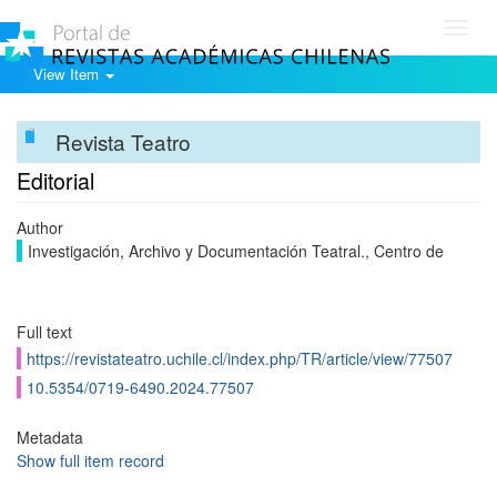
Toggl
navig
View Item
Revista Teatro
Editorial
Author
Investigación, Archivo y Documentación Teatral., Centro de
Full text
https://revistateatro.uchile.cl/index.php/TR/article/view/77507
10.5354/0719-6490.2024.77507
Metadata
Show full item record