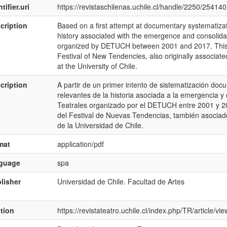
tifier.uri
https://revistaschilenas.uchile.cl/handle/2250/254140
cription
Based on a first attempt at documentary systematizat
history associated with the emergence and consolidat
organized by DETUCH between 2001 and 2017. This eve
Festival of New Tendencies, also originally associate
at the University of Chile.
cription
A partir de un primer intento de sistematización docu
relevantes de la historia asociada a la emergencia y
Teatrales organizado por el DETUCH entre 2001 y 201
del Festival de Nuevas Tendencias, también asociado
de la Universidad de Chile.
mat
application/pdf
nguage
spa
lisher
Universidad de Chile. Facultad de Artes
ation
https://revistateatro.uchile.cl/index.php/TR/article/v