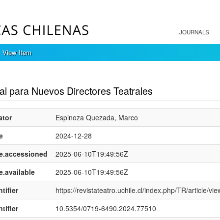
JOURNALS
View Item
mple item record
al para Nuevos Directores Teatrales
ator
Espinoza Quezada, Marco
e
2024-12-28
e.accessioned
2025-06-10T19:49:56Z
e.available
2025-06-10T19:49:56Z
tifier
https://revistateatro.uchile.cl/index.php/TR/article/vi
tifier
10.5354/0719-6490.2024.77510