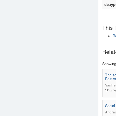
dc.typ
This 
Re
Show si
Relat
Showing 
The se
Festiv
Vanha
"Festi
Social
Andrad