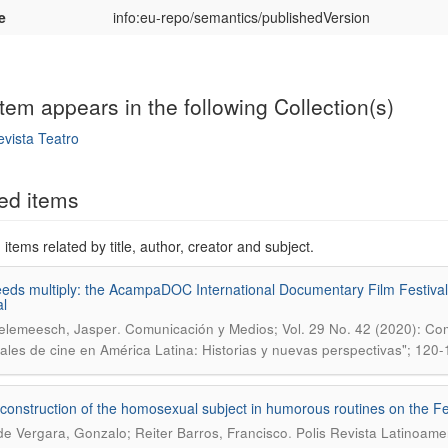
e
info:eu-repo/semantics/publishedVersion
item appears in the following Collection(s)
vista Teatro
mple item record
ed items
items related by title, author, creator and subject.
eds multiply: the AcampaDOC International Documentary Film Festiv
al
.
elemeesch, Jasper
Comunicación y Medios; Vol. 29 No. 42 (2020): Com
vales de cine en América Latina: Historias y nuevas perspectivas"; 120
 construction of the homosexual subject in humorous routines on the Fe
.
e Vergara, Gonzalo; Reiter Barros, Francisco
Polis Revista Latinoame