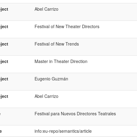
ject
Abel Carrizo
ject
Festival of New Theater Directors
ject
Festival of New Trends
ject
Master in Theater Direction
ject
Eugenio Guzmán
ject
Abel Carrizo
e
Festival para Nuevos Directores Teatrales
e
info:eu-repo/semantics/article