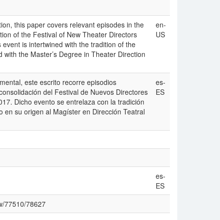
ion, this paper covers relevant episodes in the
en-
ion of the Festival of New Theater Directors
US
nt is intertwined with the tradition of the
d with the Master’s Degree in Theater Direction
mental, este escrito recorre episodios
es-
 consolidación del Festival de Nuevos Directores
ES
7. Dicho evento se entrelaza con la tradición
 en su origen al Magíster en Dirección Teatral
es-
ES
iew/77510/78627