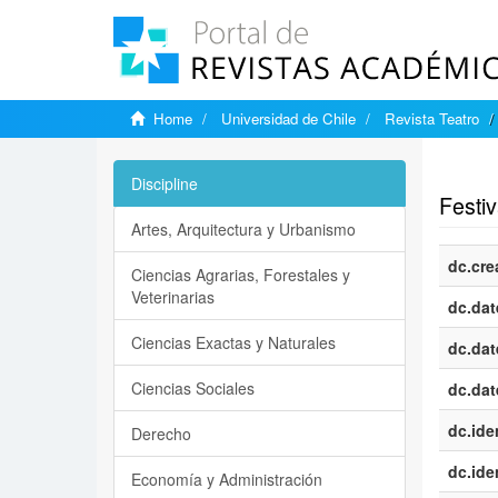
Home
Universidad de Chile
Revista Teatro
Show si
Discipline
Festiv
Artes, Arquitectura y Urbanismo
dc.cre
Ciencias Agrarias, Forestales y
Veterinarias
dc.dat
Ciencias Exactas y Naturales
dc.dat
Ciencias Sociales
dc.dat
dc.iden
Derecho
dc.iden
Economía y Administración