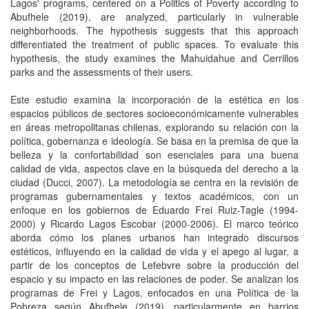
Lagos' programs, centered on a Politics of Poverty according to
Abufhele (2019), are analyzed, particularly in vulnerable
neighborhoods. The hypothesis suggests that this approach
differentiated the treatment of public spaces. To evaluate this
hypothesis, the study examines the Mahuidahue and Cerrillos
parks and the assessments of their users.
Este estudio examina la incorporación de la estética en los
espacios públicos de sectores socioeconómicamente vulnerables
en áreas metropolitanas chilenas, explorando su relación con la
política, gobernanza e ideología. Se basa en la premisa de que la
belleza y la confortabilidad son esenciales para una buena
calidad de vida, aspectos clave en la búsqueda del derecho a la
ciudad (Ducci, 2007). La metodología se centra en la revisión de
programas gubernamentales y textos académicos, con un
enfoque en los gobiernos de Eduardo Frei Ruiz-Tagle (1994-
2000) y Ricardo Lagos Escobar (2000-2006). El marco teórico
aborda cómo los planes urbanos han integrado discursos
estéticos, influyendo en la calidad de vida y el apego al lugar, a
partir de los conceptos de Lefebvre sobre la producción del
espacio y su impacto en las relaciones de poder. Se analizan los
programas de Frei y Lagos, enfocados en una Política de la
Pobreza según Abufhele (2019), particularmente en barrios