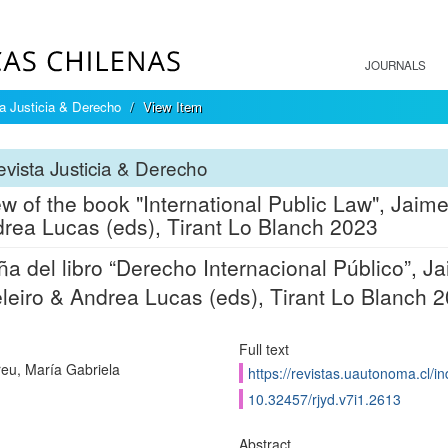
JOURNALS
a Justicia & Derecho
View Item
vista Justicia & Derecho
w of the book "International Public Law", Jaim
rea Lucas (eds), Tirant Lo Blanch 2023
a del libro “Derecho Internacional Público”, 
leiro & Andrea Lucas (eds), Tirant Lo Blanch 
Full text
eu, María Gabriela
https://revistas.uautonoma.cl/in
10.32457/rjyd.v7i1.2613
Abstract