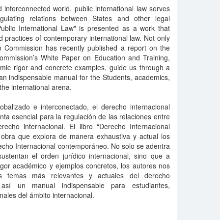
d interconnected world, public international law serves
gulating relations between States and other legal
Public International Law" is presented as a work that
d practices of contemporary international law. Not only
n Commission has recently published a report on the
ommission’s White Paper on Education and Training,
emic rigor and concrete examples, guide us through a
g an indispensable manual for the Students, academics,
the international arena.
alizado e interconectado, el derecho internacional
ta esencial para la regulación de las relaciones entre
recho internacional. El libro “Derecho Internacional
obra que explora de manera exhaustiva y actual los
echo Internacional contemporáneo. No solo se adentra
sustentan el orden jurídico internacional, sino que a
igor académico y ejemplos concretos, los autores nos
s temas más relevantes y actuales del derecho
o así un manual indispensable para estudiantes,
ales del ámbito internacional.