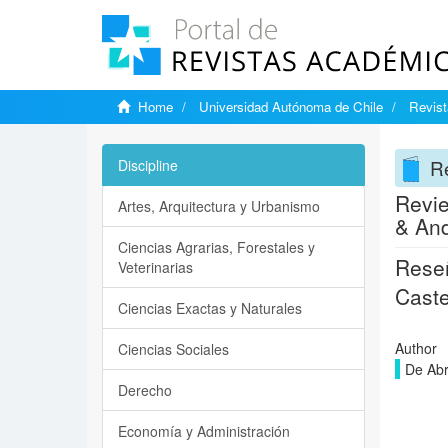
Home
Universidad Autónoma de Chile
Revist
Re
Discipline
Revie
Artes, Arquitectura y Urbanismo
& And
Ciencias Agrarias, Forestales y
Reseñ
Veterinarias
Caste
Ciencias Exactas y Naturales
Author
Ciencias Sociales
De Abr
Derecho
Economía y Administración