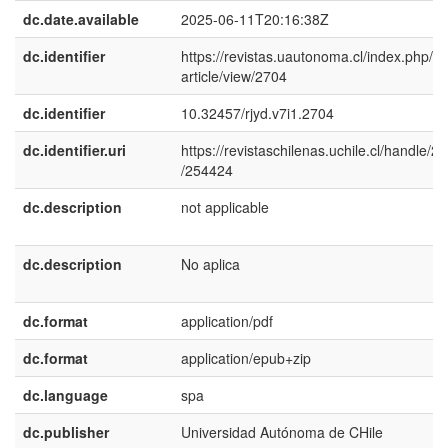
dc.date.available
2025-06-11T20:16:38Z
dc.identifier
https://revistas.uautonoma.cl/index.php/rjy
article/view/2704
dc.identifier
10.32457/rjyd.v7i1.2704
dc.identifier.uri
https://revistaschilenas.uchile.cl/handle/2
/254424
dc.description
not applicable
dc.description
No aplica
dc.format
application/pdf
dc.format
application/epub+zip
dc.language
spa
dc.publisher
Universidad Autónoma de CHile