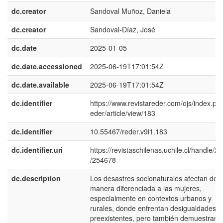
dc.creator
Sandoval Muñoz, Daniela
dc.creator
Sandoval-Díaz, José
dc.date
2025-01-05
dc.date.accessioned
2025-06-19T17:01:54Z
dc.date.available
2025-06-19T17:01:54Z
dc.identifier
https://www.revistareder.com/ojs/index.php
eder/article/view/183
dc.identifier
10.55467/reder.v9i1.183
dc.identifier.uri
https://revistaschilenas.uchile.cl/handle/2
/254678
dc.description
Los desastres socionaturales afectan de
manera diferenciada a las mujeres,
especialmente en contextos urbanos y
rurales, donde enfrentan desigualdades
preexistentes, pero también demuestran