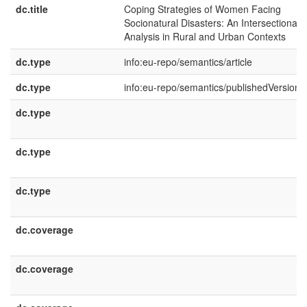
dc.title
Coping Strategies of Women Facing
Socionatural Disasters: An Intersectional
Analysis in Rural and Urban Contexts
dc.type
info:eu-repo/semantics/article
dc.type
info:eu-repo/semantics/publishedVersion
dc.type
dc.type
dc.type
dc.coverage
dc.coverage