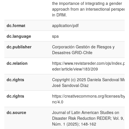
the importance of integrating a gender
approach from an intersectional perspecti
in DRM.
dc.format
application/pdf
dc.language
spa
dc.publisher
Corporación Gestión de Riesgos y
Desastres GRID-Chile
dc.relation
https://www.revistareder.com/ojs/index.php
eder/article/view/183/209
dc.rights
Copyright (c) 2025 Daniela Sandoval Muñ
José Sandoval-Díaz
dc.rights
https://creativecommons.org/licenses/by-
nc/4.0
dc.source
Journal of Latin American Studies on
Disaster Risk Reduction REDER; Vol. 9,
Núm. 1 (2025); 148-162