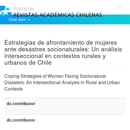
Toggl
navig
View Item
Show simple item record
Estrategias de afrontamiento de mujeres
ante desastres socionaturales: Un análisis
interseccional en contextos rurales y
urbanos de Chile
Coping Strategies of Women Facing Socionatural
Disasters: An Intersectional Analysis in Rural and Urban
Contexts
dc.contributor
dc.contributor