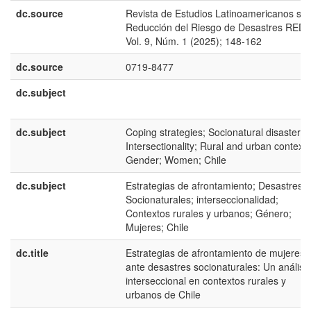
dc.source
Revista de Estudios Latinoamericanos so
Reducción del Riesgo de Desastres RED
Vol. 9, Núm. 1 (2025); 148-162
dc.source
0719-8477
dc.subject
dc.subject
Coping strategies; Socionatural disasters;
Intersectionality; Rural and urban contexts
Gender; Women; Chile
dc.subject
Estrategias de afrontamiento; Desastres
Socionaturales; interseccionalidad;
Contextos rurales y urbanos; Género;
Mujeres; Chile
dc.title
Estrategias de afrontamiento de mujeres
ante desastres socionaturales: Un análisis
interseccional en contextos rurales y
urbanos de Chile