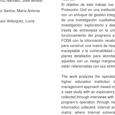
Cruz Narváez, José Alfredo
El objetivo de este trabajo fu
Protección Civil en una instituc
z Santos, María Antonia
con un enfoque de gestión integr
de una investigación cualitat
uez Velázquez, Lucía
investigación exploratorio y de
través de entrevistas en la un
funcionamiento del programa a 
FODA con la información recaba
para construir una matriz de ries
inaceptable y la vulnerabilidad
planes detallados para aborda
aquellos con un riesgo marginal.
están relacionadas con sus activ
The work analyzes the operation
higher education institutio
management approach based on op
a case study with an exploratory
collected through interviews with 
program's operation through ri
information collected. Internal a
matrix, where internal vulnera