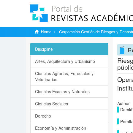
Home
Corporación Gestión de Riesgos y Desast
Re
Discipline
Riesg
Artes, Arquitectura y Urbanismo
públi
Ciencias Agrarias, Forestales y
Opera
Veterinarias
insti
Ciencias Exactas y Naturales
Author
Ciencias Sociales
Damián
Derecho
Peralt
Economía y Administración