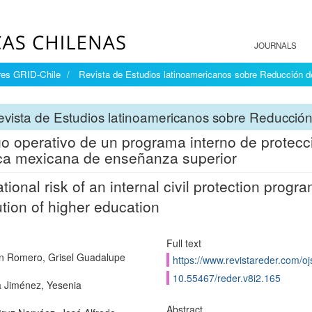
JOURNALS
res GRID-Chile
Revista de Estudios latinoamericanos sobre Reducción
vista de Estudios latinoamericanos sobre Reducci
o operativo de un programa interno de protecció
ca mexicana de enseñanza superior
tional risk of an internal civil protection prog
tution of higher education
Full text
 Romero, Grisel Guadalupe
https://www.revistareder.com/oj
10.55467/reder.v8i2.165
a Jiménez, Yesenia
Abstract