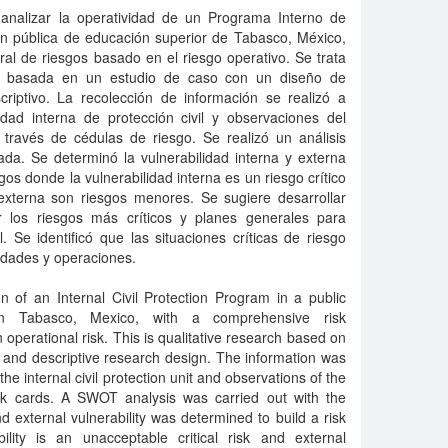
e analizar la operatividad de un Programa Interno de
ión pública de educación superior de Tabasco, México,
al de riesgos basado en el riesgo operativo. Se trata
iva basada en un estudio de caso con un diseño de
scriptivo. La recolección de información se realizó a
idad interna de protección civil y observaciones del
través de cédulas de riesgo. Se realizó un análisis
da. Se determinó la vulnerabilidad interna y externa
gos donde la vulnerabilidad interna es un riesgo crítico
 externa son riesgos menores. Se sugiere desarrollar
r los riesgos más críticos y planes generales para
 Se identificó que las situaciones críticas de riesgo
idades y operaciones.
 of an Internal Civil Protection Program in a public
n in Tabasco, Mexico, with a comprehensive risk
erational risk. This is qualitative research based on
 and descriptive research design. The information was
the internal civil protection unit and observations of the
sk cards. A SWOT analysis was carried out with the
nd external vulnerability was determined to build a risk
bility is an unacceptable critical risk and external