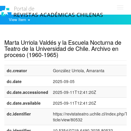
Toggl
navig
View Item
Show simple item record
Marta Urriola Valdés y la Escuela Nocturna de
Teatro de la Universidad de Chile. Archivo en
proceso (1960-1965)
dc.creator
González Urriola, Amaranta
dc.date
2025-09-05
dc.date.accessioned
2025-09-11T12:41:20Z
dc.date.available
2025-09-11T12:41:20Z
dc.identifier
https://revistateatro.uchile.cl/index.php/TR
ticle/view/80532
dc.identifier
10.5354/0719-6490.2025.80532