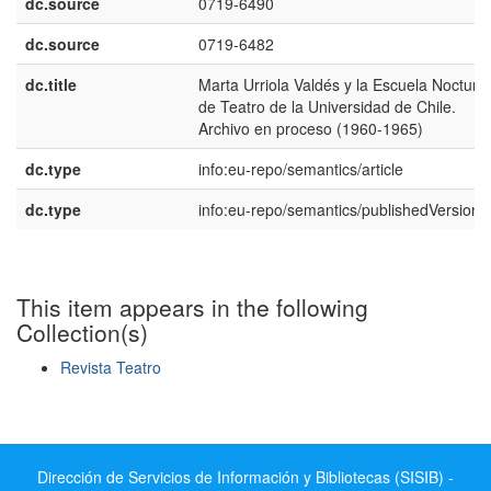
dc.source
0719-6490
dc.source
0719-6482
dc.title
Marta Urriola Valdés y la Escuela Nocturn
de Teatro de la Universidad de Chile.
Archivo en proceso (1960-1965)
dc.type
info:eu-repo/semantics/article
dc.type
info:eu-repo/semantics/publishedVersion
This item appears in the following
Collection(s)
Revista Teatro
Show simple item record
Dirección de Servicios de Información y Bibliotecas (SISIB) -