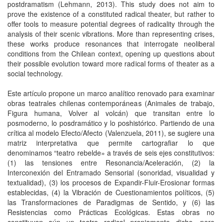
postdramatism (Lehmann, 2013). This study does not aim to
prove the existence of a constituted radical theater, but rather to
offer tools to measure potential degrees of radicality through the
analysis of their scenic vibrations. More than representing crises,
these works produce resonances that interrogate neoliberal
conditions from the Chilean context, opening up questions about
their possible evolution toward more radical forms of theater as a
social technology.
Este artículo propone un marco analítico renovado para examinar
obras teatrales chilenas contemporáneas (Animales de trabajo,
Figura humana, Volver al volcán) que transitan entre lo
posmoderno, lo posdramático y lo poshistórico. Partiendo de una
crítica al modelo Efecto/Afecto (Valenzuela, 2011), se sugiere una
matriz interpretativa que permite cartografiar lo que
denominamos “teatro rebelde» a través de seis ejes constitutivos:
(1) las tensiones entre Resonancia/Aceleración, (2) la
Interconexión del Entramado Sensorial (sonoridad, visualidad y
textualidad), (3) los procesos de Expandir-Fluir-Erosionar formas
establecidas, (4) la Vibración de Cuestionamientos políticos, (5)
las Transformaciones de Paradigmas de Sentido, y (6) las
Resistencias como Prácticas Ecológicas. Estas obras no