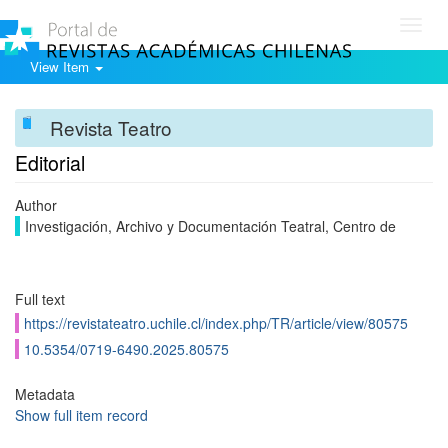
Toggl
navig
View Item
Revista Teatro
Editorial
Author
Investigación, Archivo y Documentación Teatral, Centro de
Full text
https://revistateatro.uchile.cl/index.php/TR/article/view/80575
10.5354/0719-6490.2025.80575
Metadata
Show full item record