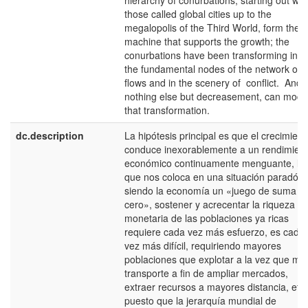
hierarchy of conurbations, starting out wit
those called global cities up to the
megalopolis of the Third World, form the 
machine that supports the growth; the
conurbations have been transforming into
the fundamental nodes of the network of
flows and in the scenery of conflict. And
nothing else but decreasement, can modif
that transformation.
dc.description
La hipótesis principal es que el crecimient
conduce inexorablemente a un rendimien
económico continuamente menguante, lo
que nos coloca en una situación paradójic
siendo la economía un «juego de suma
cero», sostener y acrecentar la riqueza
monetaria de las poblaciones ya ricas
requiere cada vez más esfuerzo, es cada
vez más difícil, requiriendo mayores
poblaciones que explotar a la vez que ma
transporte a fin de ampliar mercados,
extraer recursos a mayores distancia, etc.
puesto que la jerarquía mundial de