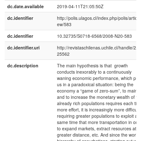
dc.date.available
2019-04-11T21:05:50Z
dc.identifier
http://polis.ulagos.cl/index.php/polis/article
ew/583
dc.identifier
10.32735/S0718-6568/2008-N20-583
dc.identifier.uri
http://revistaschilenas.uchile.cl/handle/225
25562
dc.description
The main hypothesis is that growth
conducts inexorably to a continuously
waning economic performance, which pla
us in a paradoxical situation: being the
economy a “game of zero-sum”, to mainta
and to increase the monetary wealth of th
already rich populations requires each tim
more effort, it is increasingly more difficult,
requiring greater populations to exploit at 
same time that more transportation in ord
to expand markets, extract resources at
greater distance, etc. And since the world