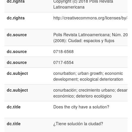
dc.rights
Copyright (c) 2018 Polis Revista
Latinoamericana
dc.rights
http://creativecommons.org/licenses/by/4.
dc.source
Polis Revista Latinoamericana; Núm. 20
(2008): Ciudad: espacios y flujos
dc.source
0718-6568
dc.source
0717-6554
dc.subject
conurbation; urban growth; economic
development; ecological deterioration
dc.subject
conurbación; crecimiento urbano; desarrol
económico; deterioro ecológico
dc.title
Does the city have a solution?
dc.title
¿Tiene solución la ciudad?