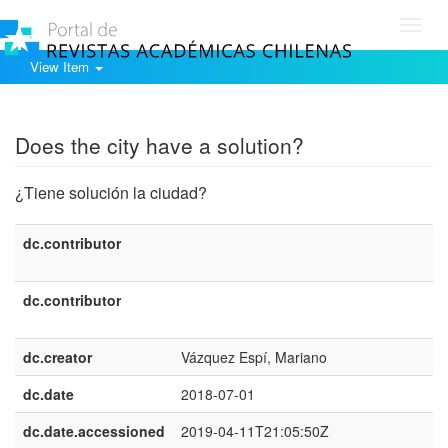
Toggl
navig
View Item
Show simple item record
Does the city have a solution?
¿Tiene solución la ciudad?
dc.contributor
dc.contributor
dc.creator
Vázquez Espí, Mariano
dc.date
2018-07-01
dc.date.accessioned
2019-04-11T21:05:50Z