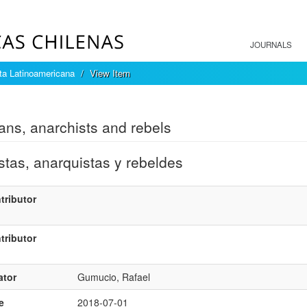
JOURNALS
sta Latinoamericana
View Item
mple item record
ans, anarchists and rebels
stas, anarquistas y rebeldes
tributor
tributor
ator
Gumucio, Rafael
e
2018-07-01