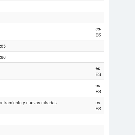
es-
ES
/285
/286
es-
ES
es-
ES
entramiento y nuevas miradas
es-
ES