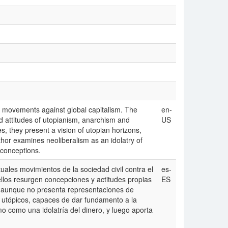
ety movements against global capitalism. The
en-
d attitudes of utopianism, anarchism and
US
es, they present a vision of utopian horizons,
thor examines neoliberalism as an idolatry of
 conceptions.
tuales movimientos de la sociedad civil contra el
es-
ellos resurgen concepciones y actitudes propias
ES
e aunque no presenta representaciones de
s utópicos, capaces de dar fundamento a la
smo como una idolatría del dinero, y luego aporta