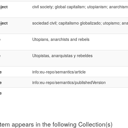
ject
civil society; global capitalism; utopianism; anarchism
ject
sociedad civil; capitalismo globalizado; utopismo; a
e
Utopians, anarchists and rebels
e
Utopistas, anarquistas y rebeldes
e
info:eu-repo/semantics/article
e
info:eu-repo/semantics/publishedVersion
e
item appears in the following Collection(s)