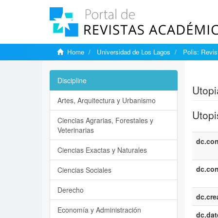
Home
Universidad de Los Lagos
Polis: Revi
Show si
Discipline
Utopi
Artes, Arquitectura y Urbanismo
Utopi
Ciencias Agrarias, Forestales y
Veterinarias
dc.con
Ciencias Exactas y Naturales
dc.con
Ciencias Sociales
Derecho
dc.cre
Economía y Administración
dc.dat