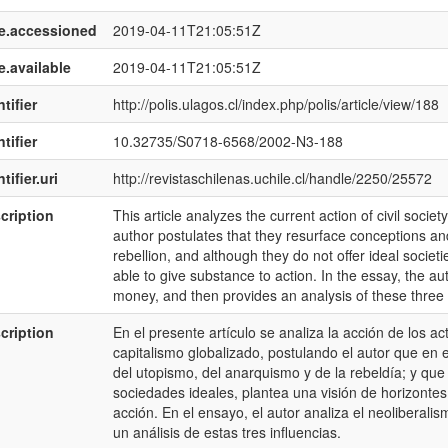
e.accessioned
2019-04-11T21:05:51Z
e.available
2019-04-11T21:05:51Z
tifier
http://polis.ulagos.cl/index.php/polis/article/view/188
tifier
10.32735/S0718-6568/2002-N3-188
tifier.uri
http://revistaschilenas.uchile.cl/handle/2250/25572
cription
This article analyzes the current action of civil soci
author postulates that they resurface conceptions an
rebellion, and although they do not offer ideal societi
able to give substance to action. In the essay, the au
money, and then provides an analysis of these three
cription
En el presente artículo se analiza la acción de los ac
capitalismo globalizado, postulando el autor que en 
del utopismo, del anarquismo y de la rebeldía; y qu
sociedades ideales, plantea una visión de horizonte
acción. En el ensayo, el autor analiza el neoliberali
un análisis de estas tres influencias.