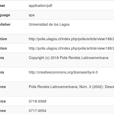
mat
application/pdf
nguage
spa
lisher
Universidad de los Lagos
ation
http://polis.ulagos.cl/index.php/polis/article/view/188
ation
http://polis.ulagos.cl/index.php/polis/article/view/188
hts
Copyright (c) 2018 Polis Revista Latinoamericana
hts
http://creativecommons.org/licenses/by/4.0
rce
Polis Revista Latinoamericana; Núm. 3 (2002): Desc
rce
0718-6568
rce
0717-6554