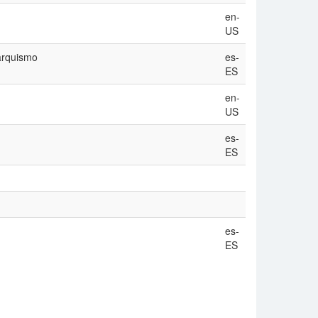
en-
US
narquismo
es-
ES
en-
US
es-
ES
es-
ES