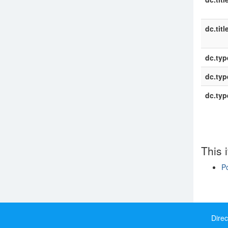
dc.titl
dc.typ
dc.typ
dc.typ
This 
Po
Show si
Direc