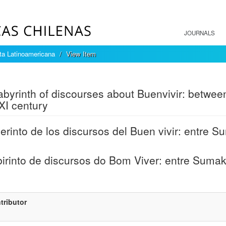
JOURNALS
sta Latinoamericana
View Item
mple item record
abyrinth of discourses about Buenvivir: betw
XI century
berinto de los discursos del Buen vivir: entre 
irinto de discursos do Bom Viver: entre Suma
tributor