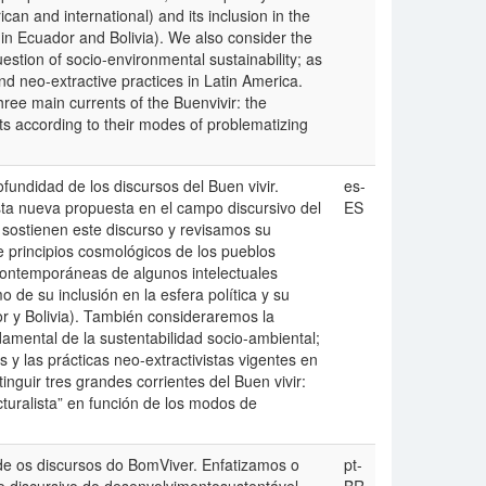
ican and international) and its inclusion in the
ly in Ecuador and Bolivia). We also consider the
tion of socio-environmental sustainability; as
d neo-extractive practices in Latin America.
three main currents of the Buenvivir: the
ents according to their modes of problematizing
ofundidad de los discursos del Buen vivir.
es-
ta nueva propuesta en el campo discursivo del
ES
e sostienen este discurso y revisamos su
e principios cosmológicos de los pueblos
contemporáneas de algunos intelectuales
o de su inclusión en la esfera política y su
or y Bolivia). También consideraremos la
amental de la sustentabilidad socio-ambiental;
 y las prácticas neo-extractivistas vigentes en
inguir tres grandes corrientes del Buen vivir:
ucturalista” en función de los modos de
e os discursos do BomViver. Enfatizamos o
pt-