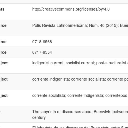
hts
http://creativecommons.org/licenses/by/4.0
rce
Polis Revista Latinoamericana; Núm. 40 (2015): Buen v
rce
0718-6568
rce
0717-6554
ject
indigenist current; socialist current; post-structuralist
ject
corriente indigenista; corriente socialista; corriente p
ject
corrente socialista; corrente indigenista; correntepós-
e
The labyrinth of discourses about Buenvivir: betwe
century
e
El laberinto de los discursos del Buen vivir: entre S