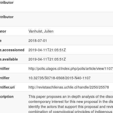
tributor
tributor
ator
Vanhulst, Julien
e
2018-07-01
e.accessioned
2019-04-11T21:05:51Z
e.available
2019-04-11T21:05:51Z
tifier
http://polis.ulagos.cl/index.php/polis/article/view/1107
tifier
10.32735/S0718-6568/2015-N40-1107
tifier.uri
http://revistaschilenas.uchile.cl/handle/2250/25578
cription
This paper proposes an in-depth analysis of the disco
contemporary interest for this new proposal in the di
identify the actors that support this proposal and revi
combination of cosmological principles of indigenou