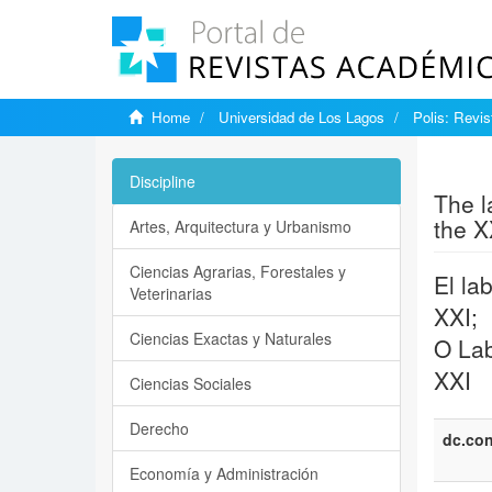
Home
Universidad de Los Lagos
Polis: Revi
Show si
Discipline
The l
the X
Artes, Arquitectura y Urbanismo
Ciencias Agrarias, Forestales y
El la
Veterinarias
XXI;
Ciencias Exactas y Naturales
O Lab
XXI
Ciencias Sociales
Derecho
dc.con
Economía y Administración