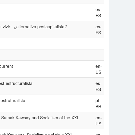
es-
ES
ivir : ¿alternativa postcapitalista?
es-
ES
 current
en-
US
ost-estructuralista
es-
ES
estruturalista
pt-
BR
en Sumak Kawsay and Socialism of the XXI
en-
US
umak Kawsay y Socialismo del siglo XXI
es-