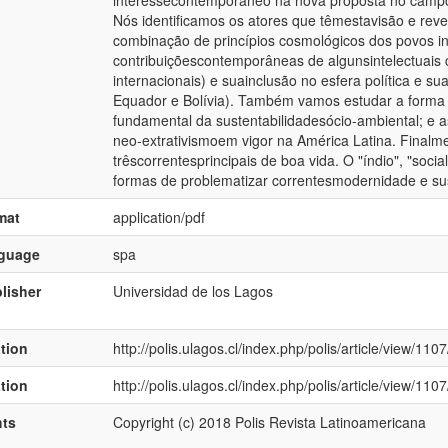
interessecontemporâneo na nova proposta no campo 
Nós identificamos os atores que têmestavisão e reve
combinação de princípios cosmológicos dos povos in
contribuiçõescontemporâneas de algunsintelectuais c
internacionais) e suainclusão no esfera política e sua
Equador e Bolívia). Também vamos estudar a forma
fundamental da sustentabilidadesócio-ambiental; e a
neo-extrativismoem vigor na América Latina. Finalmen
trêscorrentesprincipais de boa vida. O "índio", "socia
formas de problematizar correntesmodernidade e sus
mat
application/pdf
nguage
spa
lisher
Universidad de los Lagos
ation
http://polis.ulagos.cl/index.php/polis/article/view/110
ation
http://polis.ulagos.cl/index.php/polis/article/view/110
hts
Copyright (c) 2018 Polis Revista Latinoamericana