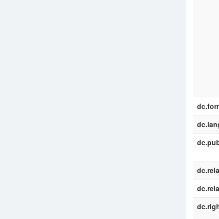
dc.for
dc.la
dc.pub
dc.rel
dc.rel
dc.rig