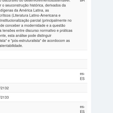
discursivo do desenvolvimentosustentável.
BR
r o seuconstrução histórica, derivados da
dígenas da América Latina, as
ríticos (Literatura Latino-Americana e
institucionalização parcial (principalmente no
 de conceber a modernidade e a questão
s tensões entre discurso normativo e práticas
te, esta análise pode distinguir
lista" e "pós-estruturalista" de acordocom as
tentabilidade.
es-
ES
7/2132
7/2133
es-
ES