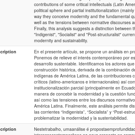
contributions of some critical intellectuals (Latin Amer
political sphere and partial institutionalization (main
way they conceive modernity and the fundamental ques
well as the tensions between normative discourses an
Finally, this analysis suggests a distinction between 
"Indigenist", "Socialist" and "Post-structuralist" curr
modernity and sustainability.
cription
En el presente artículo, se propone un análisis en pr
Ponemos de relieve el interés contemporáneo por es
desarrollo sustentable. Identificamos los actores qu
construcción histórica, derivada de la combinación d
indígenas de América Latina, de las contribuciones 
críticos (latino-americanos e internacionales) así com
institucionalización parcial (principalmente en Ecuad
manera de concebir la modernidad y la cuestión fund
así como las tensiones entre los discursos normativos
América Latina. Finalmente, este análisis permite dist
las corrientes “Indigenista”, “Socialista” y “Post-estr
problematizar la modernidad y la sustentabilidad.
cription
Nestetrabalho, umaanálise é propostaemprofundidad