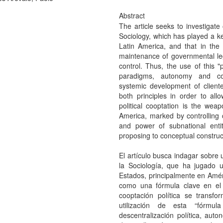
Abstract
The article seeks to investigate
Sociology, which has played a ke
Latin America, and that in the
maintenance of governmental legi
control. Thus, the use of this "p
paradigms, autonomy and comm
systemic development of cliente
both principles in order to all
political cooptation is the wea
America, marked by controlling 
and power of subnational enti
proposing to conceptual construct
El artículo busca indagar sobre 
la Sociología, que ha jugado u
Estados, principalmente en Améri
como una fórmula clave en el 
cooptación política se transfo
utilización de esta “fórmu
descentralización política, aut