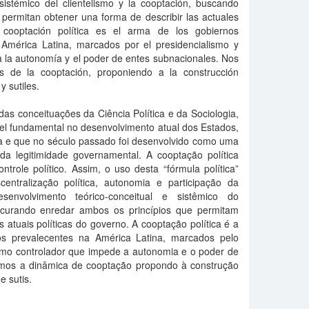
 sistémico del clientelismo y la cooptación, buscando
 permitan obtener una forma de describir las actuales
a cooptación política es el arma de los gobiernos
 América Latina, marcados por el presidencialismo y
a la autonomía y el poder de entes subnacionales. Nos
s de la cooptación, proponiendo a la construcción
y sutiles.
das conceituações da Ciência Política e da Sociologia,
 fundamental no desenvolvimento atual dos Estados,
na e que no século passado foi desenvolvido como uma
a legitimidade governamental. A cooptação política
trole político. Assim, o uso desta “fórmula política”
ntralização política, autonomia e participação da
senvolvimento teórico-conceitual e sistêmico do
rocurando enredar ambos os princípios que permitam
atuais políticas do governo. A cooptação política é a
os prevalecentes na América Latina, marcados pelo
ismo controlador que impede a autonomia e o poder de
amos a dinâmica de cooptação propondo à construção
e sutis.