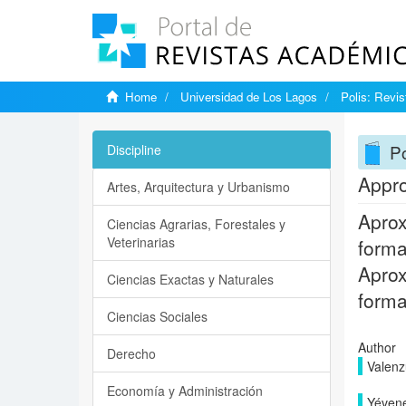
Home
Universidad de Los Lagos
Polis: Revi
Po
Discipline
Appro
Artes, Arquitectura y Urbanismo
Aprox
Ciencias Agrarias, Forestales y
Veterinarias
forma
Aprox
Ciencias Exactas y Naturales
form
Ciencias Sociales
Author
Derecho
Valenz
Economía y Administración
Yévene