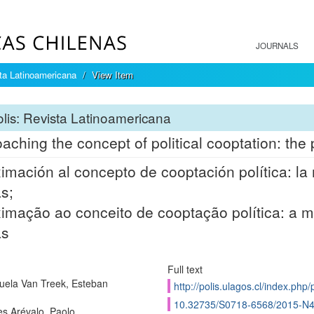
JOURNALS
sta Latinoamericana
View Item
lis: Revista Latinoamericana
aching the concept of political cooptation: the 
imación al concepto de cooptación política: la 
s;
imação ao conceito de cooptação política: a m
as
Full text
uela Van Treek, Esteban
http://polis.ulagos.cl/index.php/
10.32735/S0718-6568/2015-N
s Arévalo, Paolo