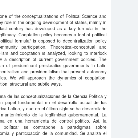
 one of the conceptualizations of Political Science and
y role in the ongoing development of states, mainly in
 last century has developed as a key formula in the
timacy. Cooptation policy becomes a tool of political
olitical formula" is opposed to decentralization policy
unity participation. Theoretical-conceptual and
lism and cooptation is analyzed, looking to interlock
ow a description of current government policies. The
pon of predominant presicratics governments in Latin
centralism and presidentialism that prevent autonomy
ties. We will approach the dynamics of cooptation,
ion, structural and subtle ways.
una de las conceptualizaciones de la Ciencia Política y
n papel fundamental en el desarrollo actual de los
ca Latina, y que en el último siglo se ha desarrollado
mantenimiento de la legitimidad gubernamental. La
rma en una herramienta de control político. Así, la
la política” se contrapone a paradigmas sobre
onomía y participación de la comunidad. Se analiza el