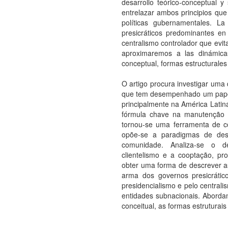
desarrollo teórico-conceptual y
entrelazar ambos principios que
políticas gubernamentales. L
presicráticos predominantes en
centralismo controlador que evit
aproximaremos a las dinámica
conceptual, formas estructurales 
O artigo procura investigar uma 
que tem desempenhado um papel
principalmente na América Lati
fórmula chave na manutenção d
tornou-se uma ferramenta de con
opõe-se a paradigmas de desce
comunidade. Analiza-se o de
clientelismo e a cooptação, p
obter uma forma de descrever as 
arma dos governos presicrátic
presidencialismo e pelo central
entidades subnacionais. Abord
conceitual, as formas estruturais 