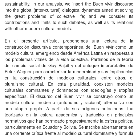
sustainability. In our analysis, we insert the Buen vivir discourse
into the global (inter-cultural) dialogical dynamics aimed at solving
the great problems of collective life; and we consider its
contributions and limits to such debates, as well as its relations
with other modern cultural models.
En el presente artículo, proponemos una lectura de la
construcción discursiva contemporánea del Buen vivir como un
modelo cultural emergiendo desde América Latina en respuesta a
los problemas vitales de la vida colectiva. Partimos de la teoría
del cambio social de Guy Bajoit y del enfoque interpretativo de
Peter Wagner para caracterizar la modernidad y sus implicancias
en la construcción de modelos culturales; entre otros, el
pluralismo cultural. En esta pluralidad, coexisten modelos
culturales dominantes y dominados con ideologías y utopías
específicas. El discurso del Buen vivir se construyó como un
modelo cultural moderno (autónomo y racional) alternativo con
una utopía propia. A partir de sus orígenes autóctonos, fue
teorizado en la esfera académica y traducido en principios
normativos que han permeado progresivamente la esfera política,
particularmente en Ecuador y Bolivia. Se inscribe abiertamente en
una corriente crítica frente al modelo cultural dominante y formula