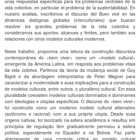
unas respuestas específicas para los problemas centrales de la
vida colectiva, en particular el problema de la sustentabilidad. En
nuestro análisis, inscribimos el discurso del Buen vivir en las
dinámicas dialógicas globales (interculturales) que buscan
resolver los grandes problemas de la vida colectiva y
consideramos sus aportes, alcances y limites, pero también sus
relaciones con otros modelos culturales modernos.
Neste trabalho, propomos uma leitura da construção discursiva
contemporánea do «bem viver» como um «modelo cultural»
emergente da América Latina, em resposta aos problemas vitais
da vida coletiva. Partimos da teoria da mudança social de Guy
Bajoit e da abordagem interpretativa de Peter Wagner para
caracterizar a modernidade e suas implicações para a construção
de modelos culturais, entre outros, o pluralismo cultural. Em essa
pluralidade coexistem modelos culturais dominados e dominantes
com ideologias e utopias específicas. O discurso do «bem viver»
foi construído como um moderno modelo cultural alternativo
(autônomo e racional) com a sua própria utopia. Desde suas
origens nativas, foi teorizado na esfera acadêmica e resultou em
princípios de regulação têm gradualmente permeou a esfera
política, especialmente no Equador e na Bolívia. Faz parte
abertamente de uma corrente crítica ao modelo cultural