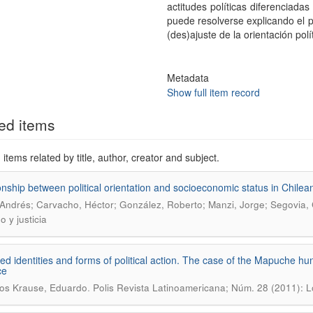
actitudes políticas diferenciada
puede resolverse explicando el p
(des)ajuste de la orientación po
Metadata
Show full item record
ed items
items related by title, author, creator and subject.
onship between political orientation and socioeconomic status in Chilean 
Andrés; Carvacho, Héctor; González, Roberto; Manzi, Jorge; Segovia, 
 y justicia
ed identities and forms of political action. The case of the Mapuche hun
ce
.
os Krause, Eduardo
Polis Revista Latinoamericana; Núm. 28 (2011): Ló