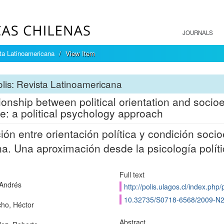
JOURNALS
sta Latinoamericana
View Item
lis: Revista Latinoamericana
ionship between political orientation and socioe
re: a political psychology approach
ión entre orientación política y condición socio
na. Una aproximación desde la psicología polít
Full text
Andrés
http://polis.ulagos.cl/index.php/
10.32735/S0718-6568/2009-N
ho, Héctor
Abstract