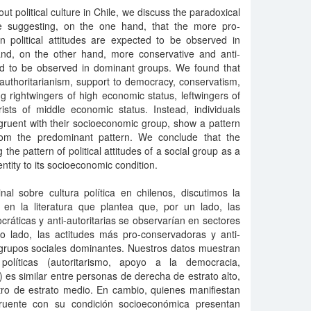
ut political culture in Chile, we discuss the paradoxical
re suggesting, on the one hand, that the more pro-
an political attitudes are expected to be observed in
nd, on the other hand, more conservative and anti-
ted to be observed in dominant groups. We found that
s (authoritarianism, support to democracy, conservatism,
g rightwingers of high economic status, leftwingers of
ists of middle economic status. Instead, individuals
ngruent with their socioeconomic group, show a pattern
t from the predominant pattern. We conclude that the
the pattern of political attitudes of a social group as a
 identity to its socioeconomic condition.
nal sobre cultura política en chilenos, discutimos la
 en la literatura que plantea que, por un lado, las
cráticas y anti-autoritarias se observarían en sectores
o lado, las actitudes más pro-conservadoras y anti-
n grupos sociales dominantes. Nuestros datos muestran
olíticas (autoritarismo, apoyo a la democracia,
es similar entre personas de derecha de estrato alto,
ntro de estrato medio. En cambio, quienes manifiestan
ngruente con su condición socioeconómica presentan