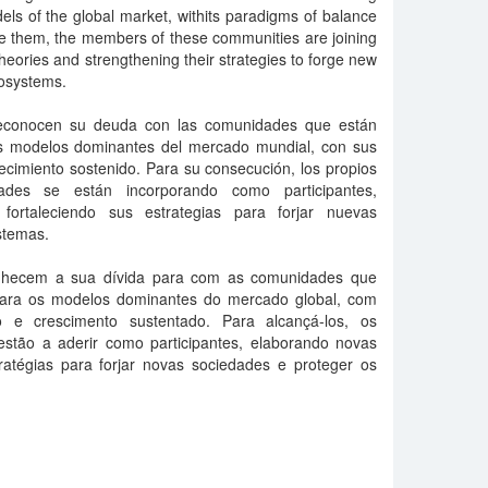
els of the global market, withits paradigms of balance
e them, the members of these communities are joining
heories and strengthening their strategies to forge new
cosystems.
 reconocen su deuda con las comunidades que están
 los modelos dominantes del mercado mundial, con sus
ecimiento sostenido. Para su consecución, los propios
des se están incorporando como participantes,
fortaleciendo sus estrategias para forjar nuevas
stemas.
conhecem a sua dívida para com as comunidades que
 para os modelos dominantes do mercado global, com
o e crescimento sustentado. Para alcançá-los, os
tão a aderir como participantes, elaborando novas
tratégias para forjar novas sociedades e proteger os