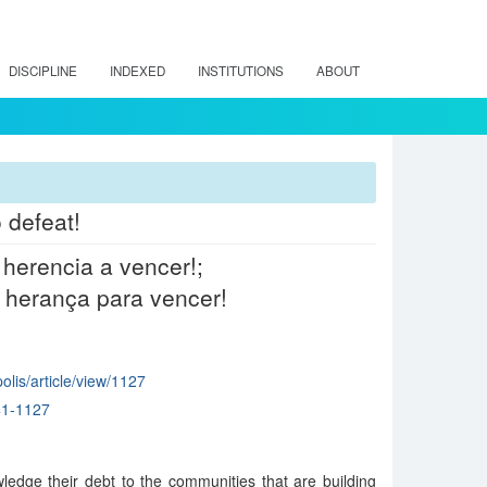
DISCIPLINE
INDEXED
INSTITUTIONS
ABOUT
 defeat!
herencia a vencer!;
 herança para vencer!
polis/article/view/1127
41-1127
edge their debt to the communities that are building