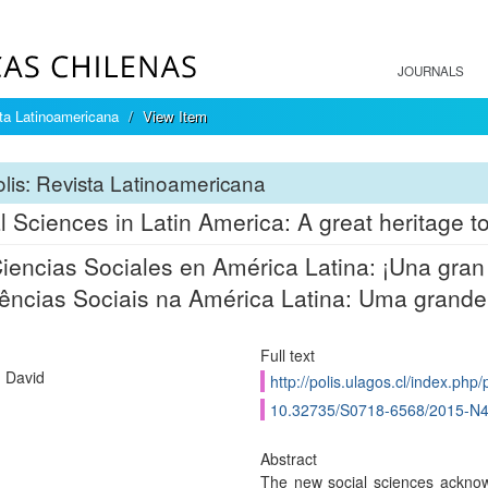
JOURNALS
sta Latinoamericana
View Item
lis: Revista Latinoamericana
l Sciences in Latin America: A great heritage to
iencias Sociales en América Latina: ¡Una gran 
ências Sociais na América Latina: Uma grande
Full text
, David
http://polis.ulagos.cl/index.php/
10.32735/S0718-6568/2015-N
Abstract
The new social sciences acknowl