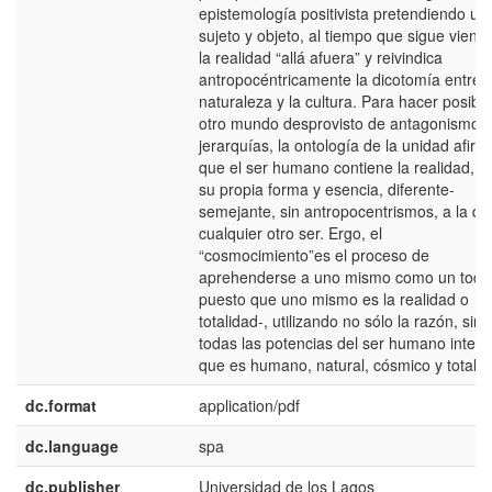
epistemología positivista pretendiendo uni
sujeto y objeto, al tiempo que sigue viend
la realidad “allá afuera” y reivindica
antropocéntricamente la dicotomía entre l
naturaleza y la cultura. Para hacer posible
otro mundo desprovisto de antagonismos
jerarquías, la ontología de la unidad afirm
que el ser humano contiene la realidad, e
su propia forma y esencia, diferente-
semejante, sin antropocentrismos, a la de
cualquier otro ser. Ergo, el
“cosmocimiento”es el proceso de
aprehenderse a uno mismo como un todo
puesto que uno mismo es la realidad o
totalidad-, utilizando no sólo la razón, sino
todas las potencias del ser humano integr
que es humano, natural, cósmico y total.
dc.format
application/pdf
dc.language
spa
dc.publisher
Universidad de los Lagos