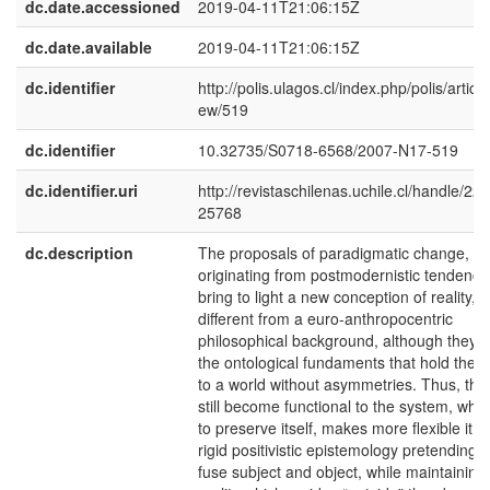
dc.date.accessioned
2019-04-11T21:06:15Z
dc.date.available
2019-04-11T21:06:15Z
dc.identifier
http://polis.ulagos.cl/index.php/polis/article
ew/519
dc.identifier
10.32735/S0718-6568/2007-N17-519
dc.identifier.uri
http://revistaschilenas.uchile.cl/handle/225
25768
dc.description
The proposals of paradigmatic change,
originating from postmodernistic tendenci
bring to light a new conception of reality,
different from a euro-anthropocentric
philosophical background, although they l
the ontological fundaments that hold the 
to a world without asymmetries. Thus, the
still become functional to the system, whic
to preserve itself, makes more flexible it´s
rigid positivistic epistemology pretending t
fuse subject and object, while maintaining