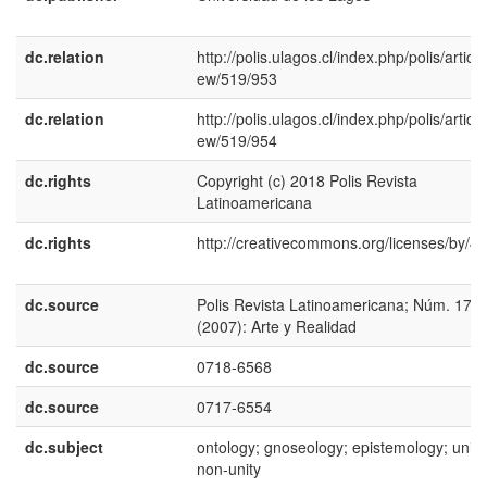
dc.relation
http://polis.ulagos.cl/index.php/polis/article
ew/519/953
dc.relation
http://polis.ulagos.cl/index.php/polis/article
ew/519/954
dc.rights
Copyright (c) 2018 Polis Revista
Latinoamericana
dc.rights
http://creativecommons.org/licenses/by/4.
dc.source
Polis Revista Latinoamericana; Núm. 17
(2007): Arte y Realidad
dc.source
0718-6568
dc.source
0717-6554
dc.subject
ontology; gnoseology; epistemology; unity
non-unity