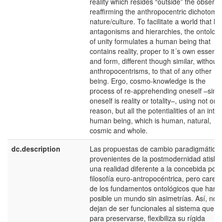
reality which resides “outside” the observe
reaffirming the anthropocentric dichotomy
nature/culture. To facilitate a world that la
antagonisms and hierarchies, the ontolog
of unity formulates a human being that
contains reality, proper to it´s own essenc
and form, different though similar, without
anthropocentrisms, to that of any other
being. Ergo, cosmo-knowledge is the
process of re-apprehending oneself –sinc
oneself is reality or totality–, using not onl
reason, but all the potentialities of an integ
human being, which is human, natural,
cosmic and whole.
dc.description
Las propuestas de cambio paradigmático
provenientes de la postmodernidad atisb
una realidad diferente a la concebida por 
filosofía euro-antropocéntrica, pero carec
de los fundamentos ontológicos que harí
posible un mundo sin asimetrías. Así, no
dejan de ser funcionales al sistema que,
para preservarse, flexibiliza su rígida