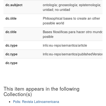
dc.subject
ontología; gnoseología; epistemología;
unidad; no-unidad
dc.title
Philosophical bases to create an other
possible world
dc.title
Bases filosóficas para hacer otro mundo
posible
dc.type
info:eu-repo/semantics/article
dc.type
info:eu-repo/semantics/publishedVersion
dc.type
This item appears in the following
Collection(s)
Polis: Revista Latinoamericana