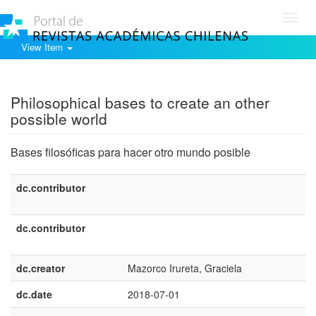
Toggl
navig
View Item
Show simple item record
Philosophical bases to create an other
possible world
Bases filosóficas para hacer otro mundo posible
dc.contributor
dc.contributor
dc.creator
Mazorco Irureta, Graciela
dc.date
2018-07-01