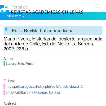
Toggl
navig
View Item
Polis: Revista Latinoamericana
Mario Rivera, Historias del desierto: arqueología
del norte de Chile, Ed. del Norte, La Serena,
2002, 238 p.
Author
Lucero Soto, Víctor
Full text
http://polis.ulagos.cl/index.php/polis/article/view/313
10.32735/S0718-6568/2004-N8-313
Abstract