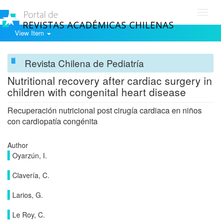
Toggl
navig
View Item
Revista Chilena de Pediatría
Nutritional recovery after cardiac surgery in
children with congenital heart disease
Recuperación nutricional post cirugía cardiaca en niños
con cardiopatía congénita
Author
Oyarzún, I.
Clavería, C.
Larios, G.
Le Roy, C.