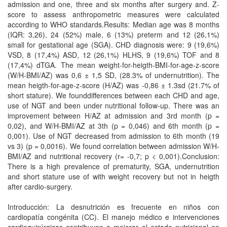
admission and one, three and six months after surgery and. Z-
score to assess anthropometric measures were calculated
according to WHO standards.Results: Median age was 8 months
(IQR: 3,26), 24 (52%) male, 6 (13%) preterm and 12 (26,1%)
small for gestational age (SGA). CHD diagnosis were: 9 (19,6%)
VSD, 8 (17,4%) ASD, 12 (26,1%) HLHS, 9 (19,6%) TOF and 8
(17,4%) dTGA. The mean weight-for-heigth-BMI-for-age-z-score
(W/H-BMI/AZ) was 0,6 ± 1,5 SD, (28.3% of undernutrition). The
mean heigth-for-age-z-score (H/AZ) was -0,86 ± 1.3sd (21.7% of
short stature). We founddifferences between each CHD and age,
use of NGT and been under nutritional follow-up. There was an
improvement between H/AZ at admission and 3rd month (p =
0,02), and W/H-BMI/AZ at 3th (p = 0,046) and 6th month (p =
0,001). Use of NGT decreased from admission to 6th month (19
vs 3) (p = 0,0016). We found correlation between admission W/H-
BMI/AZ and nutritional recovery (r= -0,7; p < 0,001).Conclusion:
There is a high prevalence of prematurity, SGA, undernutrition
and short stature use of with weight recovery but not in heigth
after cardio-surgery.
Introducción: La desnutrición es frecuente en niños con
cardiopatía congénita (CC). El manejo médico e intervenciones