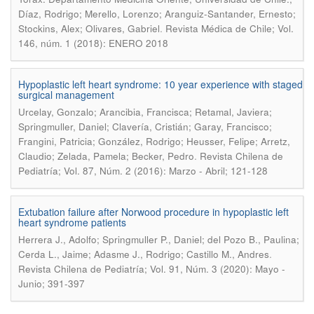
Díaz, Rodrigo; Merello, Lorenzo; Aranguiz-Santander, Ernesto;
.
Stockins, Alex; Olivares, Gabriel
Revista Médica de Chile; Vol.
146, núm. 1 (2018): ENERO 2018
Hypoplastic left heart syndrome: 10 year experience with staged
surgical management
Urcelay, Gonzalo; Arancibia, Francisca; Retamal, Javiera;
Springmuller, Daniel; Clavería, Cristián; Garay, Francisco;
Frangini, Patricia; González, Rodrigo; Heusser, Felipe; Arretz,
.
Claudio; Zelada, Pamela; Becker, Pedro
Revista Chilena de
Pediatría; Vol. 87, Núm. 2 (2016): Marzo - Abril; 121-128
Extubation failure after Norwood procedure in hypoplastic left
heart syndrome patients
Herrera J., Adolfo; Springmuller P., Daniel; del Pozo B., Paulina;
.
Cerda L., Jaime; Adasme J., Rodrigo; Castillo M., Andres
Revista Chilena de Pediatría; Vol. 91, Núm. 3 (2020): Mayo -
Junio; 391-397