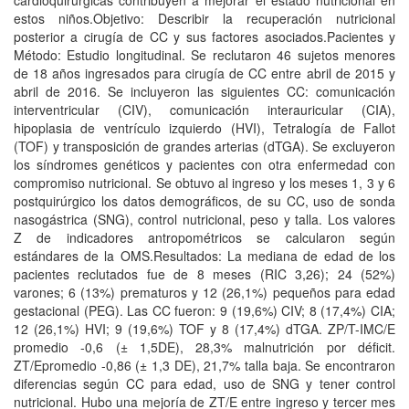
cardioquirúrgicas contribuyen a mejorar el estado nutricional en
estos niños.Objetivo: Describir la recuperación nutricional
posterior a cirugía de CC y sus factores asociados.Pacientes y
Método: Estudio longitudinal. Se reclutaron 46 sujetos menores
de 18 años ingresados para cirugía de CC entre abril de 2015 y
abril de 2016. Se incluyeron las siguientes CC: comunicación
interventricular (CIV), comunicación interauricular (CIA),
hipoplasia de ventrículo izquierdo (HVI), Tetralogía de Fallot
(TOF) y transposición de grandes arterias (dTGA). Se excluyeron
los síndromes genéticos y pacientes con otra enfermedad con
compromiso nutricional. Se obtuvo al ingreso y los meses 1, 3 y 6
postquirúrgico los datos demográficos, de su CC, uso de sonda
nasogástrica (SNG), control nutricional, peso y talla. Los valores
Z de indicadores antropométricos se calcularon según
estándares de la OMS.Resultados: La mediana de edad de los
pacientes reclutados fue de 8 meses (RIC 3,26); 24 (52%)
varones; 6 (13%) prematuros y 12 (26,1%) pequeños para edad
gestacional (PEG). Las CC fueron: 9 (19,6%) CIV; 8 (17,4%) CIA;
12 (26,1%) HVI; 9 (19,6%) TOF y 8 (17,4%) dTGA. ZP/T-IMC/E
promedio -0,6 (± 1,5DE), 28,3% malnutrición por déficit.
ZT/Epromedio -0,86 (± 1,3 DE), 21,7% talla baja. Se encontraron
diferencias según CC para edad, uso de SNG y tener control
nutricional. Hubo una mejoría de ZT/E entre ingreso y tercer mes