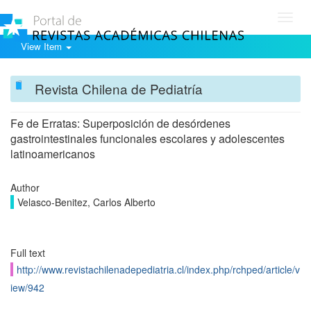
Toggl
navig
View Item
Revista Chilena de Pediatría
Fe de Erratas: Superposición de desórdenes
gastrointestinales funcionales escolares y adolescentes
latinoamericanos
Author
Velasco-Benitez, Carlos Alberto
Full text
http://www.revistachilenadepediatria.cl/index.php/rchped/article/v
iew/942