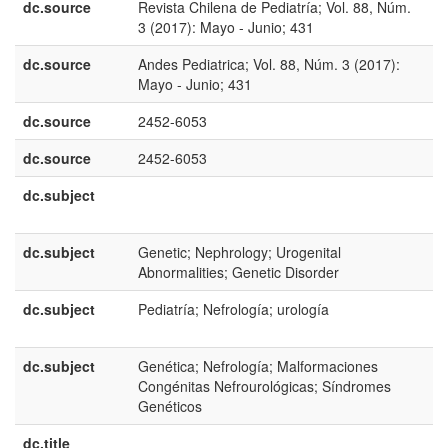
dc.source
Revista Chilena de Pediatría; Vol. 88, Núm.
e
3 (2017): Mayo - Junio; 431
U
dc.source
Andes Pediatrica; Vol. 88, Núm. 3 (2017):
e
Mayo - Junio; 431
E
dc.source
2452-6053
dc.source
2452-6053
dc.subject
e
U
dc.subject
Genetic; Nephrology; Urogenital
e
Abnormalities; Genetic Disorder
U
dc.subject
Pediatría; Nefrología; urología
e
E
dc.subject
Genética; Nefrología; Malformaciones
e
Congénitas Nefrourológicas; Síndromes
E
Genéticos
dc.title
e