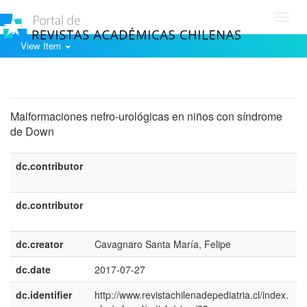
Toggl
navig
View Item
Show simple item record
Malformaciones nefro-urológicas en niños con síndrome
de Down
dc.contributor
e
U
dc.contributor
e
E
dc.creator
Cavagnaro Santa María, Felipe
dc.date
2017-07-27
dc.identifier
http://www.revistachilenadepediatria.cl/index.