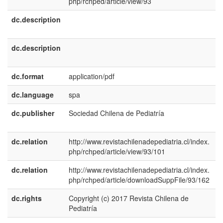
php/rchped/article/view/93
dc.description
e
U
dc.description
e
E
dc.format
application/pdf
dc.language
spa
dc.publisher
Sociedad Chilena de Pediatría
e
E
dc.relation
http://www.revistachilenadepediatria.cl/index.
php/rchped/article/view/93/101
dc.relation
http://www.revistachilenadepediatria.cl/index.
php/rchped/article/downloadSuppFile/93/162
dc.rights
Copyright (c) 2017 Revista Chilena de
e
Pediatría
E