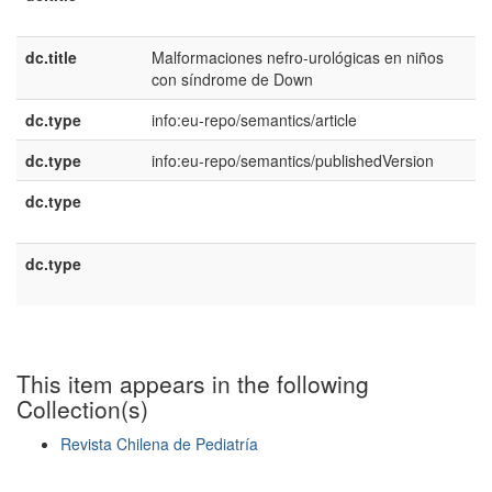
U
dc.title
Malformaciones nefro-urológicas en niños
e
con síndrome de Down
E
dc.type
info:eu-repo/semantics/article
dc.type
info:eu-repo/semantics/publishedVersion
dc.type
e
U
dc.type
e
E
This item appears in the following
Collection(s)
Revista Chilena de Pediatría
Show simple item record