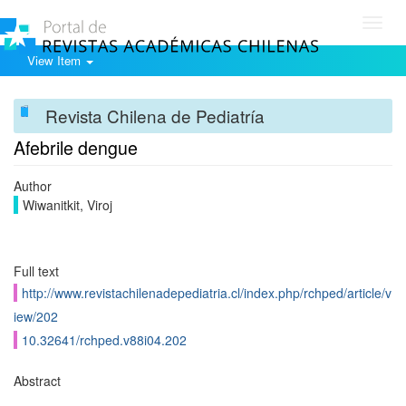
Toggl
navig
View Item
Revista Chilena de Pediatría
Afebrile dengue
Author
Wiwanitkit, Viroj
Full text
http://www.revistachilenadepediatria.cl/index.php/rchped/article/v
iew/202
10.32641/rchped.v88i04.202
Abstract