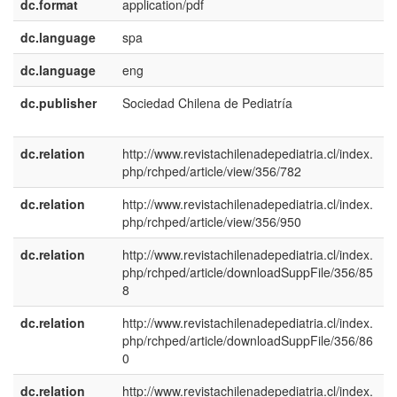
dc.format
application/pdf
dc.language
spa
dc.language
eng
dc.publisher
Sociedad Chilena de Pediatría
e
E
dc.relation
http://www.revistachilenadepediatria.cl/index.
php/rchped/article/view/356/782
dc.relation
http://www.revistachilenadepediatria.cl/index.
php/rchped/article/view/356/950
dc.relation
http://www.revistachilenadepediatria.cl/index.
php/rchped/article/downloadSuppFile/356/85
8
dc.relation
http://www.revistachilenadepediatria.cl/index.
php/rchped/article/downloadSuppFile/356/86
0
dc.relation
http://www.revistachilenadepediatria.cl/index.