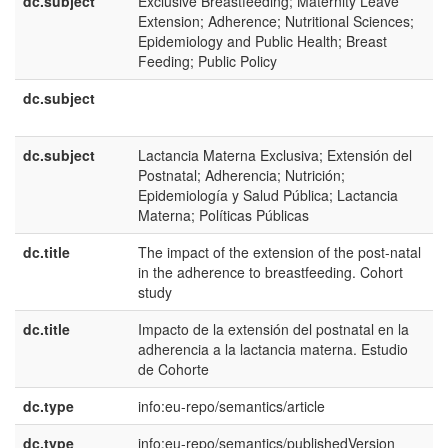
dc.subject
Exclusive Breastfeeding; Maternity Leave
e
Extension; Adherence; Nutritional Sciences;
U
Epidemiology and Public Health; Breast
Feeding; Public Policy
dc.subject
e
E
dc.subject
Lactancia Materna Exclusiva; Extensión del
e
Postnatal; Adherencia; Nutrición;
E
Epidemiología y Salud Pública; Lactancia
Materna; Políticas Públicas
dc.title
The impact of the extension of the post-natal
e
in the adherence to breastfeeding. Cohort
U
study
dc.title
Impacto de la extensión del postnatal en la
e
adherencia a la lactancia materna. Estudio
E
de Cohorte
dc.type
info:eu-repo/semantics/article
dc.type
info:eu-repo/semantics/publishedVersion