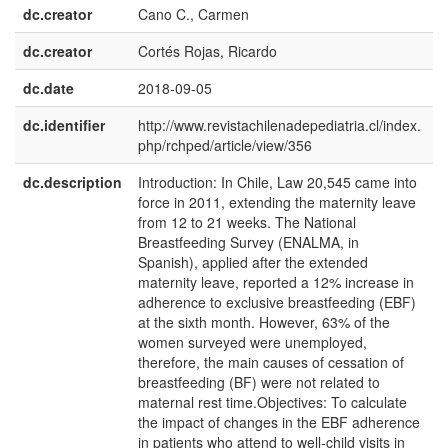
dc.creator
Cano C., Carmen
dc.creator
Cortés Rojas, Ricardo
dc.date
2018-09-05
dc.identifier
http://www.revistachilenadepediatria.cl/index.
php/rchped/article/view/356
dc.description
Introduction: In Chile, Law 20,545 came into
e
force in 2011, extending the maternity leave
U
from 12 to 21 weeks. The National
Breastfeeding Survey (ENALMA, in
Spanish), applied after the extended
maternity leave, reported a 12% increase in
adherence to exclusive breastfeeding (EBF)
at the sixth month. However, 63% of the
women surveyed were unemployed,
therefore, the main causes of cessation of
breastfeeding (BF) were not related to
maternal rest time.Objectives: To calculate
the impact of changes in the EBF adherence
in patients who attend to well-child visits in