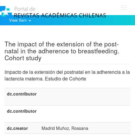
Toggl
navig
View Item
Show simple item record
The impact of the extension of the post-
natal in the adherence to breastfeeding.
Cohort study
Impacto de la extensión del postnatal en la adherencia a la
lactancia materna. Estudio de Cohorte
dc.contributor
e
U
dc.contributor
e
E
dc.creator
Madrid Muñoz, Rossana