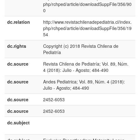
php/rchped/article/downloadSuppFile/356/90
0
dc.relation
http://www.revistachilenadepediatria.cl/index.
php/rchped/article/downloadSuppFile/356/19
54
dc.rights
Copyright (c) 2018 Revista Chilena de
e
Pediatría
E
dc.source
Revista Chilena de Pediatría; Vol. 89, Núm.
e
4 (2018): Julio - Agosto; 484-490
U
dc.source
Andes Pediatrica; Vol. 89, Núm. 4 (2018):
e
Julio - Agosto; 484-490
E
dc.source
2452-6053
dc.source
2452-6053
dc.subject
e
U