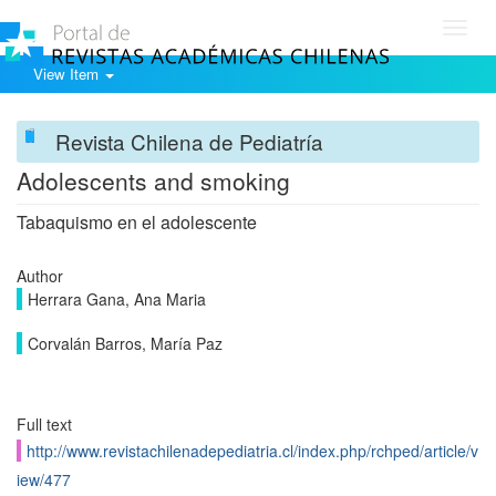
Toggl
navig
View Item
Revista Chilena de Pediatría
Adolescents and smoking
Tabaquismo en el adolescente
Author
Herrara Gana, Ana Maria
Corvalán Barros, María Paz
Full text
http://www.revistachilenadepediatria.cl/index.php/rchped/article/v
iew/477