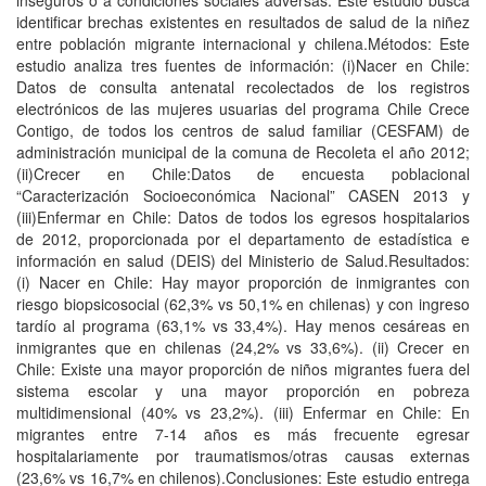
inseguros o a condiciones sociales adversas. Este estudio busca
identificar brechas existentes en resultados de salud de la niñez
entre población migrante internacional y chilena.Métodos: Este
estudio analiza tres fuentes de información: (i)Nacer en Chile:
Datos de consulta antenatal recolectados de los registros
electrónicos de las mujeres usuarias del programa Chile Crece
Contigo, de todos los centros de salud familiar (CESFAM) de
administración municipal de la comuna de Recoleta el año 2012;
(ii)Crecer en Chile:Datos de encuesta poblacional
“Caracterización Socioeconómica Nacional” CASEN 2013 y
(iii)Enfermar en Chile: Datos de todos los egresos hospitalarios
de 2012, proporcionada por el departamento de estadística e
información en salud (DEIS) del Ministerio de Salud.Resultados:
(i) Nacer en Chile: Hay mayor proporción de inmigrantes con
riesgo biopsicosocial (62,3% vs 50,1% en chilenas) y con ingreso
tardío al programa (63,1% vs 33,4%). Hay menos cesáreas en
inmigrantes que en chilenas (24,2% vs 33,6%). (ii) Crecer en
Chile: Existe una mayor proporción de niños migrantes fuera del
sistema escolar y una mayor proporción en pobreza
multidimensional (40% vs 23,2%). (iii) Enfermar en Chile: En
migrantes entre 7-14 años es más frecuente egresar
hospitalariamente por traumatismos/otras causas externas
(23,6% vs 16,7% en chilenos).Conclusiones: Este estudio entrega