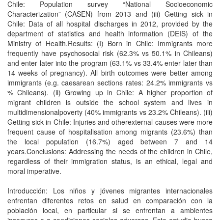
Chile: Population survey “National Socioeconomic
Characterization” (CASEN) from 2013 and (iii) Getting sick in
Chile: Data of all hospital discharges in 2012, provided by the
department of statistics and health information (DEIS) of the
Ministry of Health.Results: (I) Born in Chile: Immigrants more
frequently have psychosocial risk (62.3% vs 50.1% in Chileans)
and enter later into the program (63.1% vs 33.4% enter later than
14 weeks of pregnancy). All birth outcomes were better among
immigrants (e.g. caesarean sections rates: 24.2% immigrants vs
% Chileans). (ii) Growing up in Chile: A higher proportion of
migrant children is outside the school system and lives in
multidimensionalpoverty (40% immigrants vs 23.2% Chileans). (iii)
Getting sick in Chile: Injuries and otherexternal causes were more
frequent cause of hospitalisation among migrants (23.6%) than
the local population (16.7%) aged between 7 and 14
years.Conclusions: Addressing the needs of the children in Chile,
regardless of their immigration status, is an ethical, legal and
moral imperative.
Introducción: Los niños y jóvenes migrantes internacionales
enfrentan diferentes retos en salud en comparación con la
población local, en particular si se enfrentan a ambientes