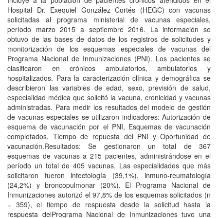
Incluye a la población de pacientes crónicos atendidos en el
Hospital Dr. Exequiel González Cortés (HEGC) con vacunas
solicitadas al programa ministerial de vacunas especiales,
período marzo 2015 a septiembre 2016. La información se
obtuvo de las bases de datos de los registros de solicitudes y
monitorización de los esquemas especiales de vacunas del
Programa Nacional de Inmunizaciones (PNI). Los pacientes se
clasificaron en crónicos ambulatorios, ambulatorios y
hospitalizados. Para la caracterización clínica y demográfica se
describieron las variables de edad, sexo, previsión de salud,
especialidad médica que solicitó la vacuna, cronicidad y vacunas
administradas. Para medir los resultados del modelo de gestión
de vacunas especiales se utilizaron indicadores: Autorización de
esquema de vacunación por el PNI, Esquemas de vacunación
completados, Tiempo de repuesta del PNI y Oportunidad de
vacunación.Resultados: Se gestionaron un total de 367
esquemas de vacunas a 215 pacientes, administrándose en el
período un total de 405 vacunas. Las especialidades que más
solicitaron fueron infectología (39,1%), inmuno-reumatología
(24,2%) y broncopulmonar (20%). El Programa Nacional de
Inmunizaciones autorizó el 97,8% de los esquemas solicitados (n
= 359), el tiempo de respuesta desde la solicitud hasta la
respuesta delPrograma Nacional de Inmunizaciones tuvo una