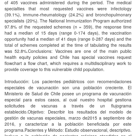
of 405 vaccines administered during the period. The medical
specialties that most requested vaccines were infectology
(39.1%), immune-rheumatology (24.2%) and bronchopulmonary
specialists (20%). The National Immunization Program authorized
97.8% of the requested schemes (n = 359), the response time
had a median of 15 days (range 0-174 days), the vaccination
opportunity had a median of 41 days (range 0-287 days) and the
total of schemes completed at the time of tabulating the results
was 52.8%.Conclusions: Vaccines are one of the main public
health equity policies and Chile has special vaccines request
flowchart a flow chart, which requires a multidisciplinary work to
provide coverage to this vulnerable child population.
Introducción: Los pacientes pediátricos con recomendaciones
especiales de vacunación son una población creciente. El
Ministerio de Salud de Chile posee un programa de vacunación
especial para estos casos, al cual nuestro hospital gestiona
solicitudes de vacunas a través de un flujograma
establecido.Objetivo: Describir los resultados del modelo de
gestión de vacunas especiales, marzo de2015 a septiembre de
2016, y caracterizar a la población beneficiada por este
programa.Pacientes y Método: Estudio observacional, descriptivo.