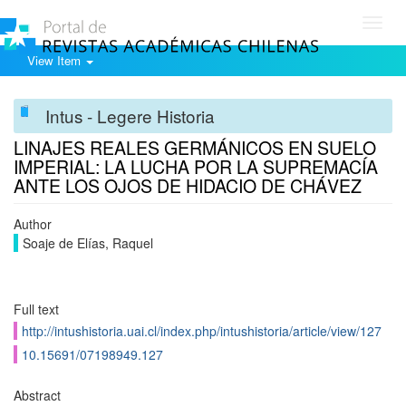
Toggl
navig
View Item
Intus - Legere Historia
LINAJES REALES GERMÁNICOS EN SUELO
IMPERIAL: LA LUCHA POR LA SUPREMACÍA
ANTE LOS OJOS DE HIDACIO DE CHÁVEZ
Author
Soaje de Elías, Raquel
Full text
http://intushistoria.uai.cl/index.php/intushistoria/article/view/127
10.15691/07198949.127
Abstract