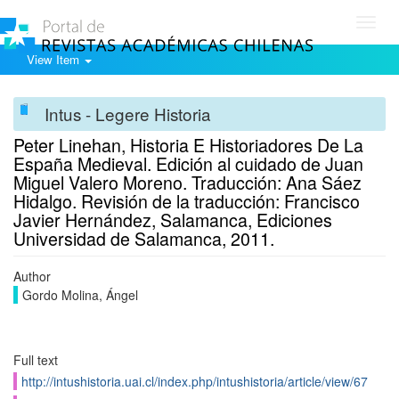
Toggl
navig
View Item
Intus - Legere Historia
Peter Linehan, Historia E Historiadores De La
España Medieval. Edición al cuidado de Juan
Miguel Valero Moreno. Traducción: Ana Sáez
Hidalgo. Revisión de la traducción: Francisco
Javier Hernández, Salamanca, Ediciones
Universidad de Salamanca, 2011.
Author
Gordo Molina, Ángel
Full text
http://intushistoria.uai.cl/index.php/intushistoria/article/view/67