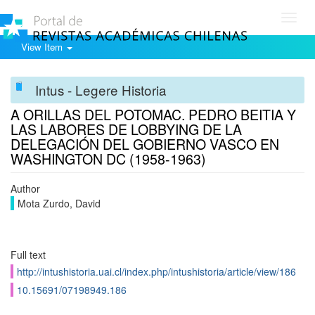
Toggl
navig
View Item
Intus - Legere Historia
A ORILLAS DEL POTOMAC. PEDRO BEITIA Y
LAS LABORES DE LOBBYING DE LA
DELEGACIÓN DEL GOBIERNO VASCO EN
WASHINGTON DC (1958-1963)
Author
Mota Zurdo, David
Full text
http://intushistoria.uai.cl/index.php/intushistoria/article/view/186
10.15691/07198949.186