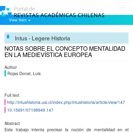
Toggl
navig
View Item
Intus - Legere Historia
NOTAS SOBRE EL CONCEPTO MENTALIDAD
EN LA MEDIEVÍSTICA EUROPEA
Author
Rojas Donat, Luis
Full text
http://intushistoria.uai.cl/index.php/intushistoria/article/view/147
10.15691/07198949.147
Abstract
Este trabajo intenta precisar la noción de mentalidad en el