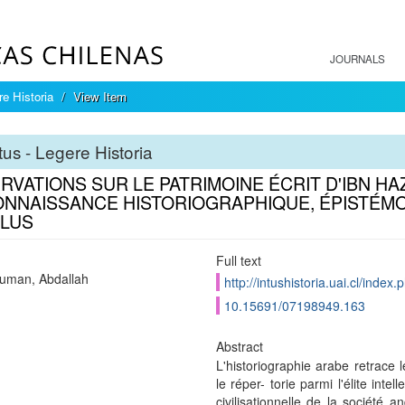
JOURNALS
re Historia
View Item
tus - Legere Historia
RVATIONS SUR LE PATRIMOINE ÉCRIT D'IBN H
ONNAISSANCE HISTORIOGRAPHIQUE, ÉPISTÉMOL
LUS
Full text
uman, Abdallah
http://intushistoria.uai.cl/index.
10.15691/07198949.163
Abstract
L'historiographie arabe retrace 
le réper- torie parmi l'élite intel
civilisationnelle de la société 