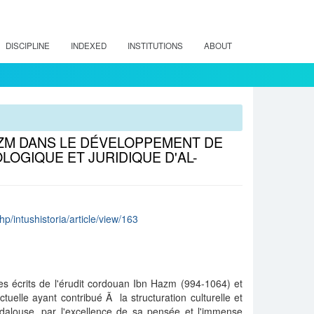
DISCIPLINE
INDEXED
INSTITUTIONS
ABOUT
AZM DANS LE DÉVELOPPEMENT DE
OGIQUE ET JURIDIQUE D'AL-
php/intushistoria/article/view/163
les écrits de l'érudit cordouan Ibn Hazm (994-1064) et
lectuelle ayant contribué Ã la structuration culturelle et
andalouse, par l'excellence de sa pensée et l'immense