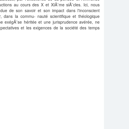
uctions au cours des X et XIÃ¨me siÃ¨cles. Ici, nous
due de son savoir et son impact dans l'inconscient
ier, dans la commu- nauté scientifique et théologique
une exégÃ¨se héritée et une jurisprudence avérée, ne
xpectatives et les exigences de la société des temps