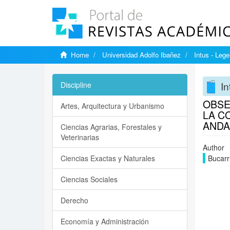
Home
Universidad Adolfo Ibañez
Intus - Lege
In
Discipline
OBSE
Artes, Arquitectura y Urbanismo
LA C
ANDA
Ciencias Agrarias, Forestales y
Veterinarias
Author
Ciencias Exactas y Naturales
Bucarr
Ciencias Sociales
Derecho
Economía y Administración