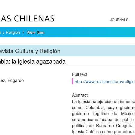
JOURNALS
a y Religión
View Item
vista Cultura y Religión
bia: la Iglesia agazapada
Full text
ez, Edgardo
http://www.revistaculturayreligio
Abstract
La Iglesia ha ejercido un inmen
como Colombia, cuyo gobierno
gobierno ilegítimo de Méxic
suramericano acaba de publicar
política, de Bernardo Congote
Iglesia Católica como promotora 