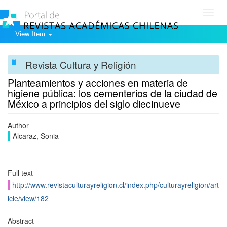
Toggl
navig
View Item
Revista Cultura y Religión
Planteamientos y acciones en materia de
higiene pública: los cementerios de la ciudad de
México a principios del siglo diecinueve
Author
Alcaraz, Sonia
Full text
http://www.revistaculturayreligion.cl/index.php/culturayreligion/art
icle/view/182
Abstract